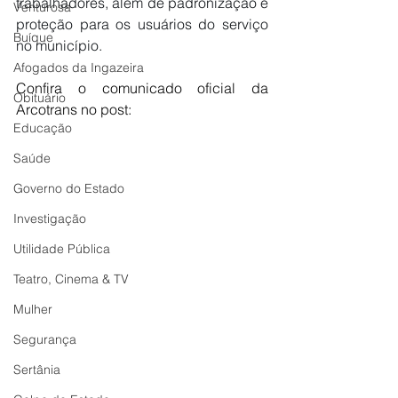
trabalhadores, além de padronização e 
Venturosa
proteção para os usuários do serviço 
Buíque
no município.
Afogados da Ingazeira
Confira o comunicado oficial da 
Obituário
Arcotrans no post:
Educação
Saúde
Governo do Estado
Investigação
Utilidade Pública
Teatro, Cinema & TV
Mulher
Segurança
Sertânia