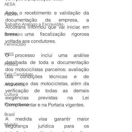
AESA
​Após o recebimento e validação da 
PEDRA
documentação da empresa, a 
Trabalho Análogo a Escravidão
Arcotrans informou que vai iniciar, em 
breve, uma fiscalização rigorosa 
Bombeiro
voltada aos condutores.
Feminicídio
INSS
O processo inclui uma análise 
detalhada de toda a documentação 
Política
dos motociclistas parceiros; avaliação 
Fala Candidato
das condições técnicas e de 
segurança das motocicletas, além da 
Arcoverde
verificação de todas as demais 
Cultura
exigências previstas na Lei 
Complementar e na Portaria vigentes.
Pernambuco
Brasil
​A medida visa garantir maior 
Mundo
segurança jurídica para os 