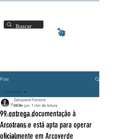
Post
All Posts
Zalxijoane Ferreira
All Posts
26 de jun.
1 min de leitura
99 entrega documentação à
Meio ambiente
Arcotrans e está apta para operar
Clima/Tempo
oficialmente em Arcoverde
Brasília