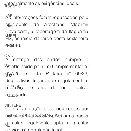
integralmente às exigências locais.
Tragédia
UPE
As informações foram repassadas pelo 
presidente da Arcotrans, Vladimir 
Luto
Cavalcanti, à reportagem da Itapuama 
ANEEL
FM, no início da tarde desta sexta-feira 
(26/06).
PROUNI
CNU
​A entrega dos dados cumpre o 
Vacina
estabelecido pela Lei Complementar nº 
007/26 e pela Portaria nº 09/26, 
SUS
dispositivos legais que regulamentam 
Hemope
o serviço de transporte por aplicativo 
na cidade.
Fraude
SINTEPE
Com a validação dos documentos por 
parte da Autarquia, a plataforma passa 
Festival Pernambuco Meu País
a estar legalmente apta a prestar 
MEI
serviços à população local.