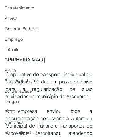
Entretenimento
Anvisa
Governo Federal
Emprego
Trânsito
| PRIMEIRA MÃO |
Benefício
Alerta
O aplicativo de transporte individual de 
Presidente Lula
passageiros 99 deu um passo decisivo 
para a regularização de suas 
Solidariedade
atividades no município de Arcoverde.
Drogas
A empresa enviou toda a 
BETS
documentação necessária à Autarquia 
Compesa
Municipal de Trânsito e Transportes de 
Arcoverde (Arcotrans), atendendo 
Acessibilidade