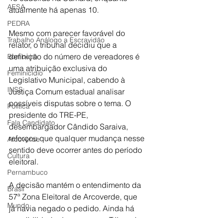
AESA
atualmente há apenas 10.
PEDRA
Mesmo com parecer favorável do 
Trabalho Análogo a Escravidão
relator, o tribunal decidiu que a 
definição do número de vereadores é 
Bombeiro
uma atribuição exclusiva do 
Feminicídio
Legislativo Municipal, cabendo à 
INSS
Justiça Comum estadual analisar 
possíveis disputas sobre o tema. O 
Política
presidente do TRE-PE, 
Fala Candidato
desembargador Cândido Saraiva, 
reforçou que qualquer mudança nesse 
Arcoverde
sentido deve ocorrer antes do período 
Cultura
eleitoral.
Pernambuco
A decisão mantém o entendimento da 
Brasil
57ª Zona Eleitoral de Arcoverde, que 
Mundo
já havia negado o pedido. Ainda há 