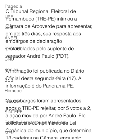
Tragédia
O Tribunal Regional Eleitoral de 
UPE
Pernambuco (TRE-PE) intimou a 
Câmara de Arcoverde para apresentar, 
Luto
em até três dias, sua resposta aos 
ANEEL
embargos de declaração 
protocolados pelo suplente de 
PROUNI
vereador André Paulo (PDT).
CNU
Vacina
A intimação foi publicada no Diário 
Oficial desta segunda-feira (17). A 
SUS
informação é do Panorama PE.
Hemope
Os embargos foram apresentados 
Fraude
após o TRE-PE rejeitar, por 5 votos a 2, 
SINTEPE
a ação movida por André Paulo. Ele 
Festival Pernambuco Meu País
solicitava o cumprimento da Lei 
Orgânica do município, que determina 
MEI
13 cadeiras na Câmara, enquanto 