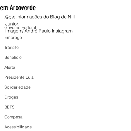
em Arcoverde
Entretenimento
Com informações do Blog de Nill 
Anvisa
Júnior.
Governo Federal
Imagem/ André Paulo Instagram
Emprego
Trânsito
Benefício
Alerta
Presidente Lula
Solidariedade
Drogas
BETS
Compesa
Acessibilidade