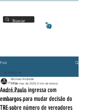
Post
All Posts
Michael Andrade
All Posts
17 de mar. de 2025
2 min de leitura
André Paulo ingressa com
Meio ambiente
embargos para mudar decisão do
Clima/Tempo
TRE sobre número de vereadores
Brasília