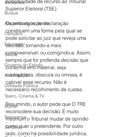
possibilidade de recurso ao Tribunal 
Venturosa
Superior Eleitoral (TSE).
Buíque
Os embargos de declaração 
Afogados da Ingazeira
constituem uma forma pela qual se 
Obituário
pode solicitar ao juiz que reveja uma 
Educação
decisão, tornando-a mais 
compreensível, ou corrigindo-a. Assim, 
Saúde
sempre que for proferida decisão que 
Governo do Estado
contenha erro material, seja 
contraditória, obscura ou omissa, é 
Investigação
cabível esse recurso. Não é 
Utilidade Pública
necessário recolhimento de custas.
Teatro, Cinema & TV
Resumindo, o autor pede que O TRE 
Mulher
reconsidere sua decisão. É muito 
Segurança
incomum o Tribunal mudar de opinião 
como quer o pretendente. Por outro 
Sertânia
lado, como há possibilidade jurídica, 