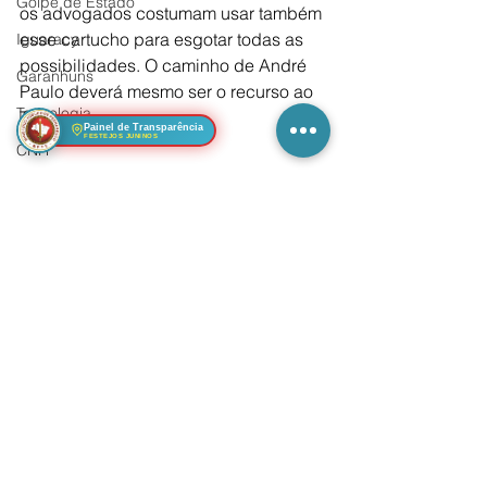
Golpe de Estado
os advogados costumam usar também 
esse cartucho para esgotar todas as 
Iguaracy
possibilidades. O caminho de André 
Garanhuns
Paulo deverá mesmo ser o recurso ao 
Tecnologia
TSE.
Painel de Transparência
FESTEJOS JUNINOS
CNH
Violência
Música
Acessibilidade
Literatura
Ver tudo
Posts Relacionados
Moradores reclamam
Infraestrutura
Turismo
Habitação
Economia