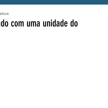
eitura
enefício
Alerta
Presidente Lula
ado com uma unidade do
a
Acessibilidade
Tragédia
UPE
Luto
S
Hemope
Fraude
SINTEPE
A