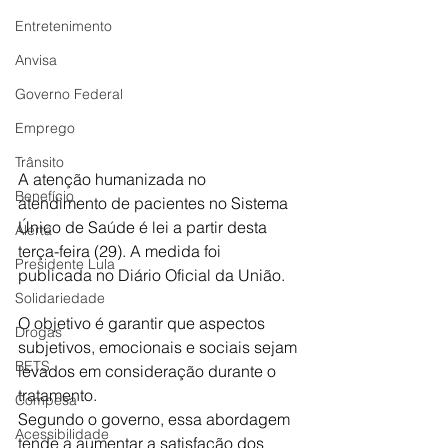
Entretenimento
Anvisa
Governo Federal
Emprego
Trânsito
A atenção humanizada no 
Benefício
atendimento de pacientes no Sistema 
Único de Saúde é lei a partir desta 
Alerta
terça-feira (29). A medida foi 
Presidente Lula
publicada no Diário Oficial da União.
Solidariedade
O objetivo é garantir que aspectos 
Drogas
subjetivos, emocionais e sociais sejam 
BETS
levados em consideração durante o 
tratamento.
Compesa
Segundo o governo, essa abordagem 
Acessibilidade
tende a aumentar a satisfação dos 