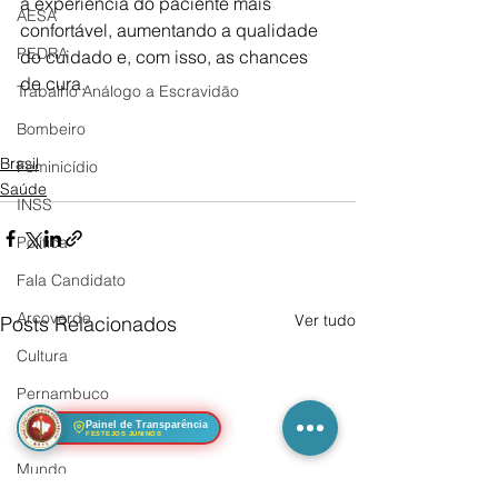
a experiência do paciente mais 
AESA
confortável, aumentando a qualidade 
PEDRA
do cuidado e, com isso, as chances 
de cura.
Trabalho Análogo a Escravidão
Bombeiro
Brasil
Feminicídio
Saúde
INSS
Política
Fala Candidato
Arcoverde
Ver tudo
Posts Relacionados
Cultura
Pernambuco
Painel de Transparência
Brasil
FESTEJOS JUNINOS
Mundo