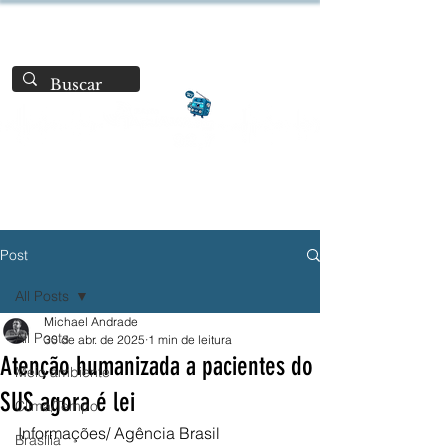
Post
All Posts
Michael Andrade
All Posts
30 de abr. de 2025
1 min de leitura
Atenção humanizada a pacientes do
Meio ambiente
SUS agora é lei
Clima/Tempo
Informações/ Agência Brasil
Brasília