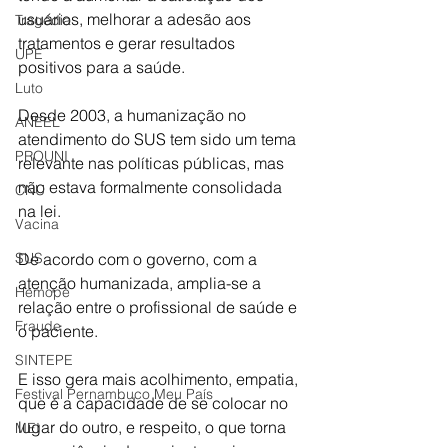
usuários, melhorar a adesão aos 
Tragédia
tratamentos e gerar resultados 
UPE
positivos para a saúde.
Luto
Desde 2003, a humanização no 
ANEEL
atendimento do SUS tem sido um tema 
PROUNI
relevante nas políticas públicas, mas 
não estava formalmente consolidada 
CNU
na lei.
Vacina
De acordo com o governo, com a 
SUS
atenção humanizada, amplia-se a 
Hemope
relação entre o profissional de saúde e 
Fraude
o paciente.
SINTEPE
E isso gera mais acolhimento, empatia, 
Festival Pernambuco Meu País
que é a capacidade de se colocar no 
lugar do outro, e respeito, o que torna 
MEI