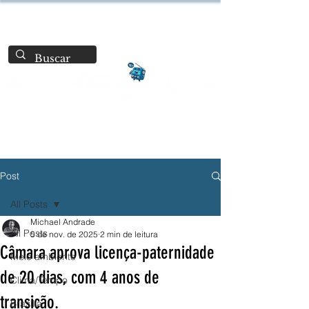
Post
All Posts
Michael Andrade
All Posts
5 de nov. de 2025
2 min de leitura
Câmara aprova licença-paternidade
Meio ambiente
de 20 dias, com 4 anos de
Clima/Tempo
transição.
Brasília