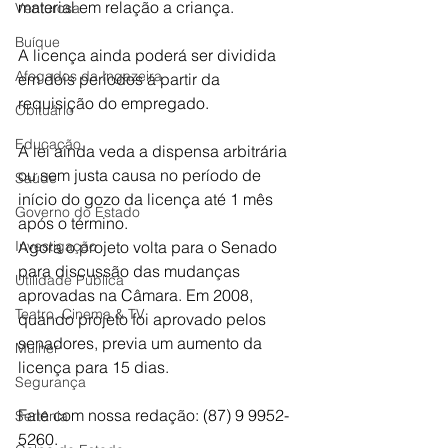
material em relação a criança.
Venturosa
Buíque
A licença ainda poderá ser dividida 
Afogados da Ingazeira
em dois períodos a partir da 
requisição do empregado.
Obituário
Educação
A lei ainda veda a dispensa arbitrária 
ou sem justa causa no período de 
Saúde
início do gozo da licença até 1 mês 
Governo do Estado
após o término.
Agora o projeto volta para o Senado 
Investigação
para discussão das mudanças 
Utilidade Pública
aprovadas na Câmara. Em 2008, 
Teatro, Cinema & TV
quando projeto foi aprovado pelos 
senadores, previa um aumento da 
Mulher
licença para 15 dias. 
Segurança
Fale com nossa redação: (87) 9 9952-
Sertânia
5260.