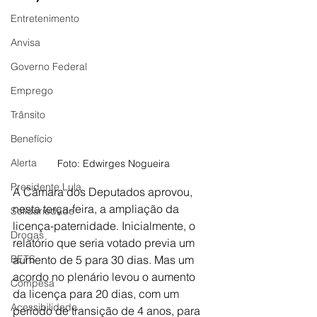
Entretenimento
Anvisa
Governo Federal
Emprego
Trânsito
Benefício
Alerta
Foto: Edwirges Nogueira
Presidente Lula
A Câmara dos Deputados aprovou, 
nesta terça-feira, a ampliação da 
Solidariedade
licença-paternidade. Inicialmente, o 
Drogas
relatório que seria votado previa um 
aumento de 5 para 30 dias. Mas um 
BETS
acordo no plenário levou o aumento 
Compesa
da licença para 20 dias, com um 
Acessibilidade
período de transição de 4 anos, para 