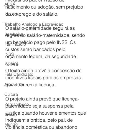
AESA
nascimento ou adoção, sem prejuízo 
do emprego e do salário.
PEDRA
Trabalho Análogo a Escravidão
O salário-paternidade seguirá as 
Bombeiro
regras do salário-maternidade, sendo 
um benefício pago pelo INSS. Os 
Feminicídio
custos serão bancados pelo 
INSS
orçamento federal da seguridade 
social.
Política
O texto ainda prevê a concessão de 
Fala Candidato
incentivos fiscais para as empresas 
que aderirem à licença.
Arcoverde
Cultura
O projeto ainda prevê que licença-
Pernambuco
paternidade seja suspensa pela 
Justiça quando houver elementos que 
Brasil
indiquem a prática, pelo pai, de 
Mundo
violência doméstica ou abandono 