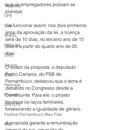
que os empregadores possam se 
Tragédia
planejar.
UPE
Vai funcionar assim: nos dois primeiros 
Luto
anos da aprovação da lei, a licença 
ANEEL
será de 10 dias, no terceiro ano de 15 
PROUNI
dias e a partir do quarto ano de 20 
dias. 
CNU
Vacina
O relator da proposta, o deputado 
Pedro Campos, do PSB de 
SUS
Pernambuco, destacou que o tema é 
Hemope
debatido no Congresso desde a 
Constituinte. Para ele, o projeto 
Fraude
favorece os laços familiares, 
SINTEPE
fortalecendo a igualdade de gênero.
Festival Pernambuco Meu País
A proposta garante a remuneração 
MEI
integral do pai, em razão de 