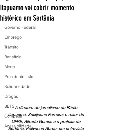
Itapuama vai cobrir momento
Entretenimento
histórico em Sertânia
Anvisa
Governo Federal
Emprego
Trânsito
Benefício
Alerta
Presidente Lula
Solidariedade
Drogas
BETS
A diretora de jornalismo da Rádio 
Itapuama, Zalxijoane Ferreira; o reitor da 
Compesa
UFPE, Alfredo Gomes e a prefeita de 
Acessibilidade
Sertânia, Pollyanna Abreu, em entrevista 