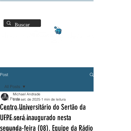
Post
All Posts
Michael Andrade
All Posts
8 de set. de 2025
1 min de leitura
Centro Universitário do Sertão da
Meio ambiente
UFPE será inaugurado nesta
Clima/Tempo
segunda-feira (08). Equipe da Rádio
Brasília