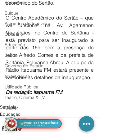
Venturosa
econômico do Sertão.
Buíque
O Centro Acadêmico do Sertão – que 
Afogados da Ingazeira
vai funcionar na Av. Agamenon 
Magalhães, no Centro de Sertânia - 
Obituário
está previsto para ser inaugurado a 
Educação
partir das 16h, com a presença do 
reitor Alfredo Gomes e da prefeita de 
Saúde
Sertânia, Pollyanna Abreu. A equipe da 
Governo do Estado
Rádio Itapuama FM estará presente e 
Investigação
vai cobrir os detalhes da inauguração.
Utilidade Pública
Da redação Itapuama FM.
Teatro, Cinema & TV
Sertânia
Mulher
Educação
Segurança
Painel de Transparência
FESTEJOS JUNINOS
Sertânia