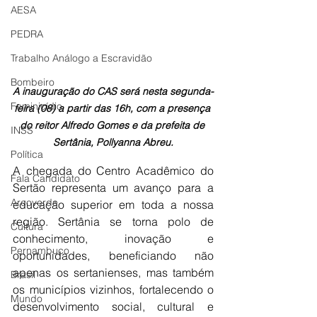
AESA
PEDRA
Trabalho Análogo a Escravidão
Bombeiro
A inauguração do CAS será nesta segunda-
Feminicídio
feira (08) a partir das 16h, com a presença 
do reitor Alfredo Gomes e da prefeita de 
INSS
Sertânia, Pollyanna Abreu.
Política
A chegada do Centro Acadêmico do 
Fala Candidato
Sertão representa um avanço para a 
Arcoverde
educação superior em toda a nossa 
região. Sertânia se torna polo de 
Cultura
conhecimento, inovação e 
Pernambuco
oportunidades, beneficiando não 
apenas os sertanienses, mas também 
Brasil
os municípios vizinhos, fortalecendo o 
Mundo
desenvolvimento social, cultural e 