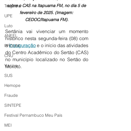
sobre o CAS na Itapuama FM, no dia 5 de 
Tragédia
fevereiro de 2025. (Imagem: 
UPE
CEDOC/Itapuama FM).
Luto
Sertânia vai vivenciar um momento 
ANEEL
histórico nesta segunda-feira (08) com 
a 
inauguração
 e o início das atividades 
PROUNI
do Centro Acadêmico do Sertão (CAS) 
CNU
no município localizado no Sertão do 
Vacina
Moxotó.
SUS
Hemope
Fraude
SINTEPE
Festival Pernambuco Meu País
MEI