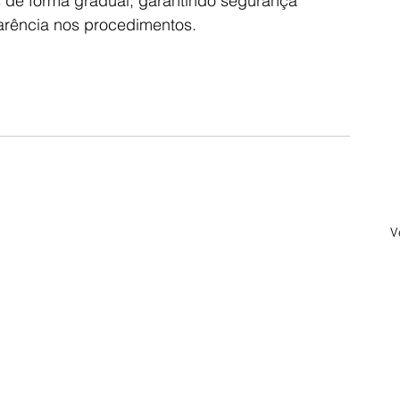
s de forma gradual, garantindo segurança 
parência nos procedimentos.
V