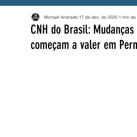
Michael Andrade
17 de dez. de 2025
1 min de 
Governo Federal
Emprego
Trânsito
B
CNH do Brasil: Mudanças p
começam a valer em Per
Solidariedade
Drogas
BETS
Compes
ANEEL
PROUNI
CNU
Vacina
SU
Festival Pernambuco Meu País
MEI
AES