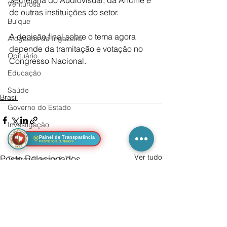
Secretaria do Audiovisual, da Ancine e 
Venturosa
de outras instituições do setor.
Buíque
A decisão final sobre o tema agora 
Afogados da Ingazeira
depende da tramitação e votação no 
Obituário
Congresso Nacional.
Educação
Saúde
Brasil
Governo do Estado
Investigação
Painel de Transparência
Utilidade Pública
FESTEJOS JUNINOS
Ver tudo
Posts Relacionados
Teatro, Cinema & TV
Mulher
Segurança
Sertânia