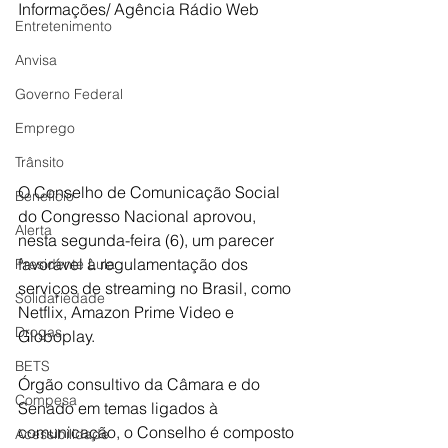
Informações/ Agência Rádio Web 
Entretenimento
Anvisa
Governo Federal
Emprego
Trânsito
O Conselho de Comunicação Social 
Benefício
do Congresso Nacional aprovou, 
Alerta
nesta segunda-feira (6), um parecer 
favorável à regulamentação dos 
Presidente Lula
serviços de streaming no Brasil, como 
Solidariedade
Netflix, Amazon Prime Video e 
Drogas
Globoplay.
BETS
Órgão consultivo da Câmara e do 
Compesa
Senado em temas ligados à 
comunicação, o Conselho é composto 
Acessibilidade