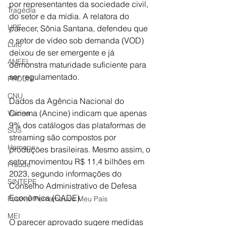
por representantes da sociedade civil, 
Tragédia
do setor e da mídia. A relatora do 
UPE
parecer, Sônia Santana, defendeu que 
o setor de vídeo sob demanda (VOD) 
Luto
deixou de ser emergente e já 
ANEEL
demonstra maturidade suficiente para 
ser regulamentado.
PROUNI
CNU
Dados da Agência Nacional do 
Cinema (Ancine) indicam que apenas 
Vacina
9% dos catálogos das plataformas de 
SUS
streaming são compostos por 
Hemope
produções brasileiras. Mesmo assim, o 
setor movimentou R$ 11,4 bilhões em 
Fraude
2023, segundo informações do 
SINTEPE
Conselho Administrativo de Defesa 
Econômica (CADE).
Festival Pernambuco Meu País
MEI
O parecer aprovado sugere medidas 