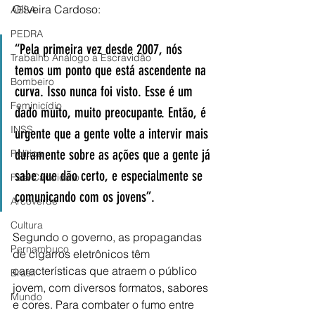
Oliveira Cardoso:
AESA
PEDRA
“Pela primeira vez desde 2007, nós 
Trabalho Análogo a Escravidão
temos um ponto que está ascendente na 
Bombeiro
curva. Isso nunca foi visto. Esse é um 
Feminicídio
dado muito, muito preocupante. Então, é 
INSS
urgente que a gente volte a intervir mais 
duramente sobre as ações que a gente já 
Política
sabe que dão certo, e especialmente se 
Fala Candidato
comunicando com os jovens”.
Arcoverde
Cultura
Segundo o governo, as propagandas 
Pernambuco
de cigarros eletrônicos têm 
características que atraem o público 
Brasil
jovem, com diversos formatos, sabores 
Mundo
e cores. Para combater o fumo entre 