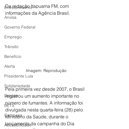
Da redação Itapuama FM, com 
Entretenimento
informações da Agência Brasil.
Anvisa
Governo Federal
Emprego
Trânsito
Benefício
Alerta
Imagem: Reprodução
Presidente Lula
Solidariedade
Pela primeira vez desde 2007, o Brasil 
registrou um aumento importante no 
Drogas
número de fumantes. A informação foi 
BETS
divulgada nesta quarta-feira (28) pelo 
Compesa
Ministério da Saúde, durante o 
lançamento da campanha do Dia 
Acessibilidade