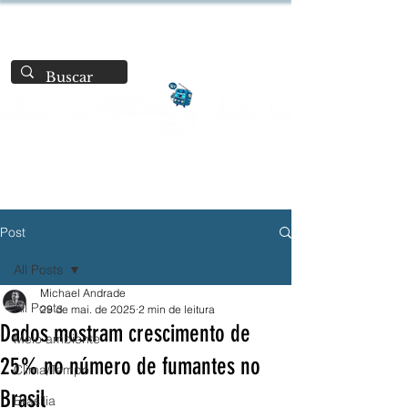
Post
All Posts
Michael Andrade
All Posts
29 de mai. de 2025
2 min de leitura
Dados mostram crescimento de
Meio ambiente
25% no número de fumantes no
Clima/Tempo
Brasil
Brasília