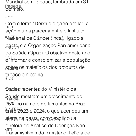
Mundial sem Tabaco, lembrado em 31 
Tragédia
de maio.
UPE
Com o lema “Deixa o cigarro pra lá”, a 
Luto
ação é uma parceria entre o Instituto 
ANEEL
Nacional de Câncer (Inca), ligado à 
pasta, e a Organização Pan-americana 
PROUNI
da Saúde (Opas). O objetivo deste ano 
CNU
é informar e conscientizar a população 
sobre os malefícios dos produtos de 
Vacina
tabaco e nicotina.
SUS
Dados recentes do Ministério da 
Hemope
Saúde mostram um crescimento de 
Fraude
25% no número de fumantes no Brasil 
SINTEPE
entre 2023 e 2024, o que acendeu um 
alerta na pasta, como explicou a 
Festival Pernambuco Meu País
diretora de Análise de Doenças Não 
MEI
Transmissíveis do ministério, Letícia de 