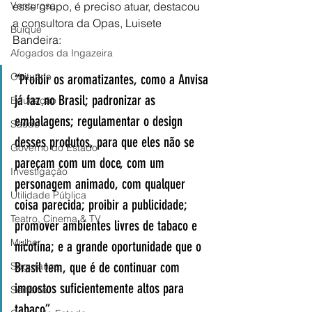
esse grupo, é preciso atuar, destacou 
Venturosa
a consultora da Opas, Luisete 
Buíque
Bandeira:
Afogados da Ingazeira
Obituário
“Proibir os aromatizantes, como a Anvisa 
já faz no Brasil; padronizar as 
Educação
embalagens; regulamentar o design 
Saúde
desses produtos, para que eles não se 
Governo do Estado
pareçam com um doce, com um 
Investigação
personagem animado, com qualquer 
Utilidade Pública
coisa parecida; proibir a publicidade; 
Teatro, Cinema & TV
promover ambientes livres de tabaco e 
Mulher
nicotina; e a grande oportunidade que o 
Brasil tem, que é de continuar com 
Segurança
impostos suficientemente altos para 
Sertânia
tabaco”. 