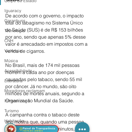
Golpe de Estado
Iguaracy
De acordo com o governo, o impacto 
Garanhuns
total do tabagismo no Sistema Único 
de Saúde (SUS) é de R$ 153 bilhões 
Tecnologia
por ano, sendo que apenas 5% desse 
CNH
valor é arrecadado em impostos com a 
venda de cigarros.
Violência
Música
No Brasil, mais de 174 mil pessoas 
Acessibilidade
morrem a cada ano por doenças 
causadas pelo tabaco, sendo 55 mil 
Literatura
por câncer. Já no mundo, são oito 
Moradores reclamam
milhões de mortes anuais, segundo a 
Organização Mundial da Saúde.
Infraestrutura
Turismo
A campanha contra o tabaco deste 
Habitação
ano mostra que, quando uma pessoa 
deixa de fumar, após 20 minutos, a 
Painel de Transparência
Economia
FESTEJOS JUNINOS