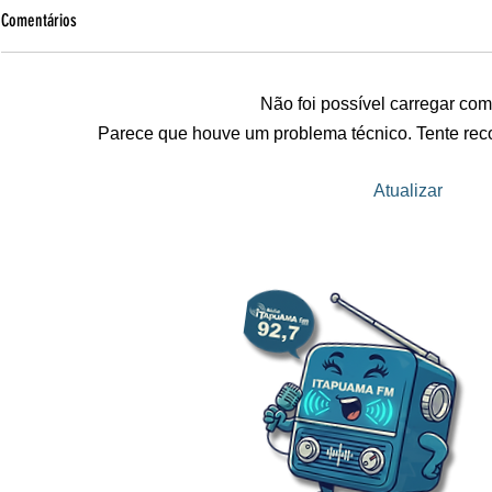
Comentários
Não foi possível carregar com
Parece que houve um problema técnico. Tente reco
Prevupe: UPE abre mais de 8,4 mil vagas
NASA confirma i
Atualizar
em curso pré-vestibular; saiba como se
foguete Falcon 9
inscrever