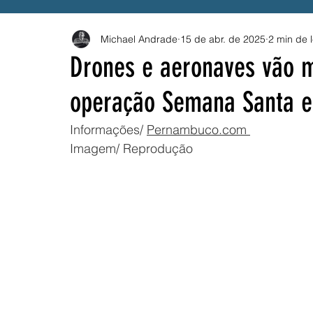
Michael Andrade
15 de abr. de 2025
2 min de l
Governo Federal
Emprego
Trânsito
B
Drones e aeronaves vão m
operação Semana Santa 
Solidariedade
Drogas
BETS
Compes
Informações/ 
Pernambuco.com
Imagem/ Reprodução
ANEEL
PROUNI
CNU
Vacina
SU
Festival Pernambuco Meu País
MEI
AES