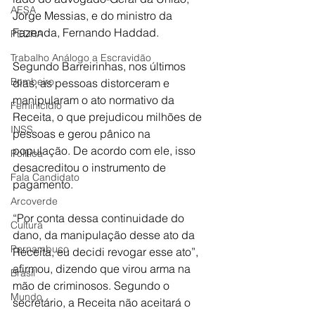
AESA
Jorge Messias, e do ministro da 
Fazenda, Fernando Haddad.
PEDRA
Trabalho Análogo a Escravidão
Segundo Barreirinhas, nos últimos 
Bombeiro
dias, as pessoas distorceram e 
manipularam o ato normativo da 
Feminicídio
Receita, o que prejudicou milhões de 
INSS
pessoas e gerou pânico na 
população. De acordo com ele, isso 
Política
desacreditou o instrumento de 
Fala Candidato
pagamento.
Arcoverde
“Por conta dessa continuidade do 
Cultura
dano, da manipulação desse ato da 
Pernambuco
Receita, eu decidi revogar esse ato”, 
afirmou, dizendo que virou arma na 
Brasil
mão de criminosos. Segundo o 
Mundo
secretário, a Receita não aceitará o 