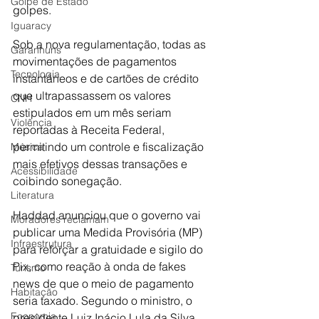
Golpe de Estado
golpes.
Iguaracy
Sob a nova regulamentação, todas as 
Garanhuns
movimentações de pagamentos 
Tecnologia
instantâneos e de cartões de crédito 
que ultrapassassem os valores 
CNH
estipulados em um mês seriam 
Violência
reportadas à Receita Federal, 
permitindo um controle e fiscalização 
Música
mais efetivos dessas transações e 
Acessibilidade
coibindo sonegação.
Literatura
Haddad anunciou que o governo vai 
Moradores reclamam
publicar uma Medida Provisória (MP) 
Infraestrutura
para reforçar a gratuidade e sigilo do 
Pix, como reação à onda de fakes 
Turismo
news de que o meio de pagamento 
Habitação
seria taxado. Segundo o ministro, o 
Economia
presidente Luiz Inácio Lula da Silva 