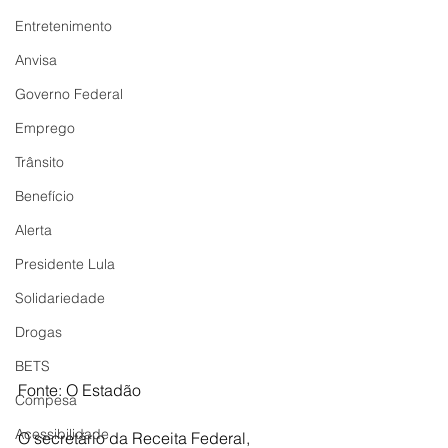
Entretenimento
Anvisa
Governo Federal
Emprego
Trânsito
Benefício
Alerta
Presidente Lula
Solidariedade
Drogas
BETS
Fonte: O Estadão 
Compesa
Acessibilidade
O secretário da Receita Federal, 