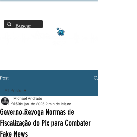
Post
All Posts
Michael Andrade
All Posts
15 de jan. de 2025
2 min de leitura
Governo Revoga Normas de
Meio ambiente
Fiscalização do Pix para Combater
Clima/Tempo
Fake News
Brasília