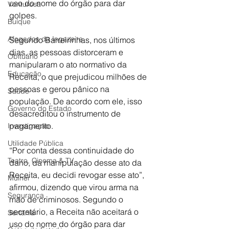
uso do nome do órgão para dar 
Venturosa
golpes.
Buíque
Afogados da Ingazeira
Segundo Barreirinhas, nos últimos 
dias, as pessoas distorceram e 
Obituário
manipularam o ato normativo da 
Educação
Receita, o que prejudicou milhões de 
pessoas e gerou pânico na 
Saúde
população. De acordo com ele, isso 
Governo do Estado
desacreditou o instrumento de 
pagamento.
Investigação
Utilidade Pública
“Por conta dessa continuidade do 
Teatro, Cinema & TV
dano, da manipulação desse ato da 
Receita, eu decidi revogar esse ato”, 
Mulher
afirmou, dizendo que virou arma na 
Segurança
mão de criminosos. Segundo o 
secretário, a Receita não aceitará o 
Sertânia
uso do nome do órgão para dar 