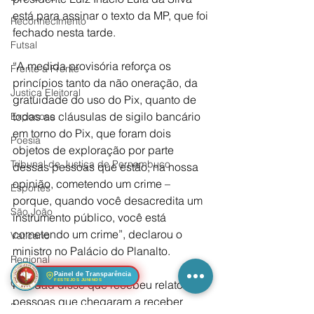
está para assinar o texto da MP, que foi 
Reconhecimento
fechado nesta tarde.
Futsal
“A medida provisória reforça os 
Frente a Frente
princípios tanto da não oneração, da 
Justiça Eleitoral
gratuidade do uso do Pix, quanto de 
todas as cláusulas de sigilo bancário 
Expocose
em torno do Pix, que foram dois 
Poesia
objetos de exploração por parte 
Tribunal de Justiça de Pernambuco
dessas pessoas que estão, na nossa 
opinião, cometendo um crime – 
Esportes
porque, quando você desacredita um 
São João
instrumento público, você está 
cometendo um crime”, declarou o 
Vaticano
ministro no Palácio do Planalto.
Regional
Painel de Transparência
Oportunidade
Haddad disse que recebeu relatos de 
FESTEJOS JUNINOS
pessoas que chegaram a receber 
Profissão