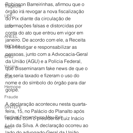
Robinson Barreirinhas, afirmou que o 
Tragédia
órgão irá revogar a nova fiscalização 
UPE
do Pix diante da circulação de 
informações falsas e distorcidas por 
Luto
conta do ato que entrou em vigor em 
ANEEL
janeiro. De acordo com ele, a Receita 
PROUNI
irá investigar e responsabilizar as 
pessoas, junto com a Advocacia-Geral 
CNU
da União (AGU) e a Polícia Federal, 
Vacina
que disseminaram fake news de que o 
Pix seria taxado e fizeram o uso do 
SUS
nome e do símbolo do órgão para dar 
Hemope
golpe.
Fraude
A declaração aconteceu nesta quarta-
SINTEPE
feira, 15, no Palácio do Planalto após 
Festival Pernambuco Meu País
reunião com o presidente Luiz Inácio 
Lula da Silva. A declaração ocorreu ao 
MEI
lado do advogado-Geral da União, 