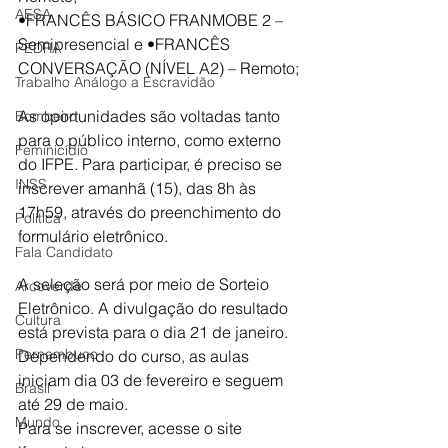
AESA
•FRANCÊS BÁSICO FRANMOBE 2 – 
Semipresencial e •FRANCÊS 
PEDRA
CONVERSAÇÃO (NÍVEL A2) – Remoto;
Trabalho Análogo a Escravidão
As oportunidades são voltadas tanto 
Bombeiro
para o público interno, como externo 
Feminicídio
do IFPE. Para participar, é preciso se 
INSS
inscrever amanhã (15), das 8h às 
17h59, através do preenchimento do 
Política
formulário eletrônico.
Fala Candidato
A seleção será por meio de Sorteio 
Arcoverde
Eletrônico. A divulgação do resultado 
Cultura
está prevista para o dia 21 de janeiro. 
Pernambuco
Dependendo do curso, as aulas 
iniciam dia 03 de fevereiro e seguem 
Brasil
até 29 de maio.
Mundo
Para se inscrever, acesse o site 