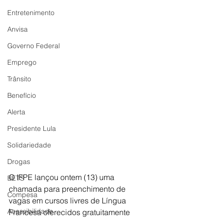
Entretenimento
Anvisa
Governo Federal
Emprego
Trânsito
Benefício
Alerta
Presidente Lula
Solidariedade
Drogas
O IFPE lançou ontem (13) uma 
BETS
chamada para preenchimento de 
Compesa
vagas em cursos livres de Língua 
Acessibilidade
Francesa oferecidos gratuitamente 