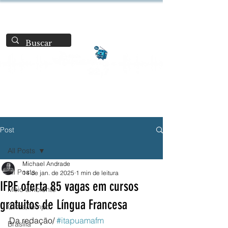
Post
All Posts
Michael Andrade
All Posts
14 de jan. de 2025
1 min de leitura
IFPE oferta 85 vagas em cursos
Meio ambiente
gratuitos de Língua Francesa
Clima/Tempo
Da redação/ 
#itapuamafm
Brasília