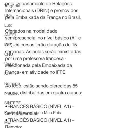
pelo Departamento de Relações 
Tragédia
Internacionais (DRIN) e promovidos 
UPE
pela Embaixada da França no Brasil.
Luto
Ofertados na modalidade 
ANEEL
semipresencial no nível básico (A1 e 
A2), os cursos terão duração de 15 
PROUNI
semanas. As aulas serão ministradas 
CNU
por uma professora francesa - 
Vacina
selecionada pela Embaixada da 
França- em atividade no IFPE.
SUS
Hemope
Ao todo, estão sendo oferecidas 85 
vagas, distribuídas em quatro cursos: 
Fraude
SINTEPE
•FRANCÊS BÁSICO (NÍVEL A1) – 
Festival Pernambuco Meu País
Semipresencial; 
•FRANCÊS BÁSICO (NÍVEL A1) – 
MEI
Remoto; 