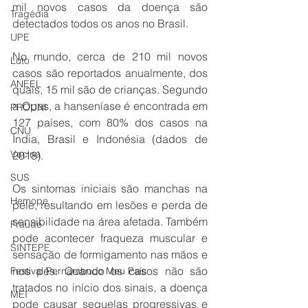
mil novos casos da doença são 
Tragédia
detectados todos os anos no Brasil. 
UPE
No mundo, cerca de 210 mil novos 
Luto
casos são reportados anualmente, dos 
ANEEL
quais, 15 mil são de crianças. Segundo 
a Opas, a hanseníase é encontrada em 
PROUNI
127 países, com 80% dos casos na 
CNU
Índia, Brasil e Indonésia (dados de 
Vacina
2018).
SUS
Os sintomas iniciais são manchas na 
Hemope
pele, resultando em lesões e perda de 
sensibilidade na área afetada. Também 
Fraude
pode acontecer fraqueza muscular e 
SINTEPE
sensação de formigamento nas mãos e 
nos pés. Quando os casos não são 
Festival Pernambuco Meu País
tratados no início dos sinais, a doença 
MEI
pode causar sequelas progressivas e 