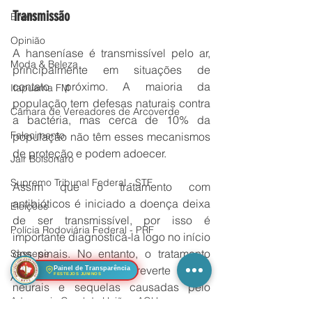
Transmissão
Enem
Opinião
A hanseníase é transmissível pelo ar, 
Moda & Beleza
principalmente em situações de 
contato próximo. A maioria da 
Itapuama FM
população tem defesas naturais contra 
Câmara de Vereadores de Arcoverde
a bactéria, mas cerca de 10% da 
Falecimento
população não têm esses mecanismos 
de proteção e podem adoecer.
Jair Bolsonaro
Supremo Tribunal Federal - STF
Assim que o tratamento com 
antibióticos é iniciado a doença deixa 
Eleições
de ser transmissível, por isso é 
Polícia Rodoviária Federal - PRF
importante diagnosticá-la logo no início 
dos sinais. No entanto, o tratamento 
Sassepe
com antibióticos não reverte danos 
Painel de Transparência
Adagro
FESTEJOS JUNINOS
neurais e sequelas causadas pelo 
Advocacia Geral da União - AGU
diagnóstico tardio. Caso haja um 