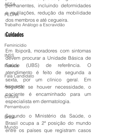
AESA
permanentes, incluindo deformidades 
e mutilações, redução da mobilidade 
PEDRA
dos membros e até cegueira.
Trabalho Análogo a Escravidão
Cuidados
Bombeiro
Feminicídio
Em Ibiporã, moradores com sintomas 
INSS
devem procurar a Unidade Básica de 
Saúde (UBS) de referência. O 
Política
atendimento é feito de segunda a 
Fala Candidato
sexta, por um clínico geral. Em 
Arcoverde
seguida, se houver necessidade, o 
paciente é encaminhado para um 
Cultura
especialista em dermatologia.
Pernambuco
Segundo o Ministério da Saúde, o 
Brasil
Brasil ocupa a 2ª posição do mundo 
Mundo
entre os países que registram casos 