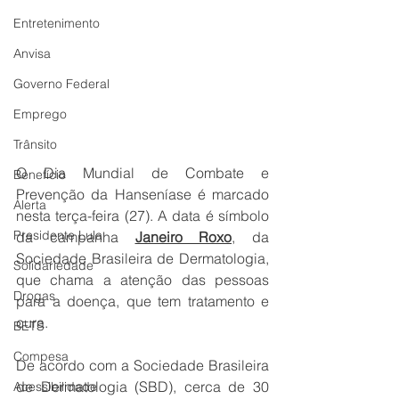
Entretenimento
Anvisa
Governo Federal
Emprego
Trânsito
O Dia Mundial de Combate e 
Benefício
Prevenção da Hanseníase é marcado 
Alerta
nesta terça-feira (27). A data é símbolo 
Presidente Lula
da campanha 
Janeiro Roxo
, da 
Sociedade Brasileira de Dermatologia, 
Solidariedade
que chama a atenção das pessoas 
Drogas
para a doença, que tem tratamento e 
cura.
BETS
Compesa
De acordo com a Sociedade Brasileira 
de Dermatologia (SBD), cerca de 30 
Acessibilidade