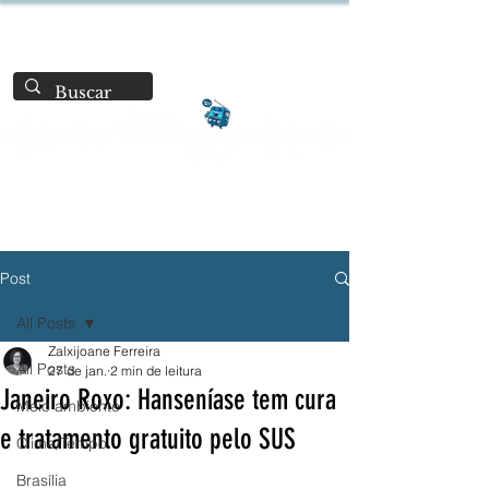
Post
All Posts
Zalxijoane Ferreira
All Posts
27 de jan.
2 min de leitura
Janeiro Roxo: Hanseníase tem cura
Meio ambiente
e tratamento gratuito pelo SUS
Clima/Tempo
Brasília