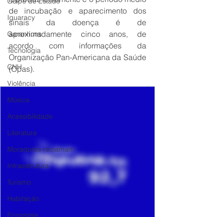
Golpe de Estado
de incubação e aparecimento dos 
Iguaracy
sinais da doença é de 
aproximadamente cinco anos, de 
Garanhuns
acordo com informações da 
Tecnologia
Organização Pan-Americana da Saúde 
CNH
(Opas).
Violência
Música
Acessibilidade
Literatura
Moradores reclamam
Infraestrutura
Turismo
Habitação
Economia