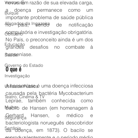
novos. Em razão de sua elevada carga, 
Venturosa
a doença permanece como um 
Buíque
importante problema de saúde pública 
Afogados da Ingazeira
no país, sendo de notificação 
compulsória e investigação obrigatória. 
Obituário
No País, o preconceito ainda é um dos 
Educação
grandes desafios no combate à 
hanseníase.  
Saúde
Governo do Estado
O que é
Investigação
A hanseníase é uma doença infecciosa 
Utilidade Pública
causada pela bactéria Mycobacterium 
Teatro, Cinema & TV
Leprae, também conhecida como 
Mulher
bacilo de Hansen (em homenagem à 
Gerhard Hansen, o médico e 
Segurança
bacteriologista norueguês descobridor 
Sertânia
da doença, em 1873). O bacilo se 
reproduz lentamente e o período médio 