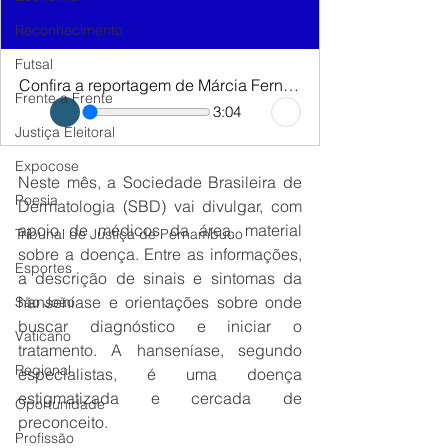
Reconhecimento
Futsal
Confira a reportagem de Márcia Fernandes, da RádioGov.
Frente a Frente
3:04
Justiça Eleitoral
Expocose
Neste mês, a Sociedade Brasileira de 
Poesia
Dermatologia (SBD) vai divulgar, com 
apoio de médicos da área, material 
Tribunal de Justiça de Pernambuco
sobre a doença. Entre as informações, 
Esportes
a descrição de sinais e sintomas da 
hanseníase e orientações sobre onde 
São João
buscar diagnóstico e iniciar o 
Vaticano
tratamento. A hanseníase, segundo 
Regional
especialistas, é uma doença 
estigmatizada e cercada de 
Oportunidade
preconceito.
Profissão