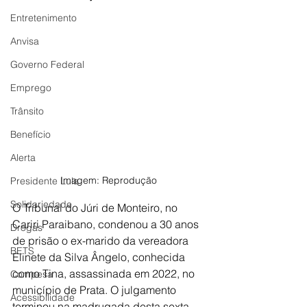
Entretenimento
Anvisa
Governo Federal
Emprego
Trânsito
Benefício
Alerta
Imagem: Reprodução 
Presidente Lula
Solidariedade
O Tribunal do Júri de Monteiro, no 
Cariri Paraibano, condenou a 30 anos 
Drogas
de prisão o ex-marido da vereadora 
BETS
Elinete da Silva Ângelo, conhecida 
como Tina, assassinada em 2022, no 
Compesa
município de Prata. O julgamento 
Acessibilidade
terminou na madrugada desta sexta-