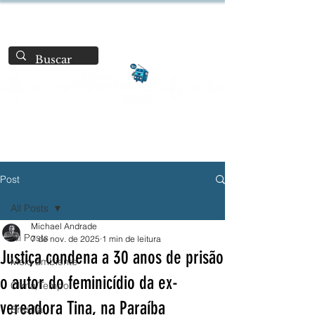
Post
All Posts
Michael Andrade
All Posts
7 de nov. de 2025
1 min de leitura
Justiça condena a 30 anos de prisão
Meio ambiente
o autor do feminicídio da ex-
Clima/Tempo
vereadora Tina, na Paraíba
Brasília