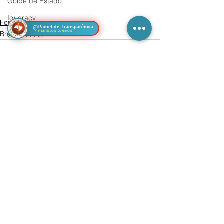
Golpe de Estado
Iguaracy
Feminicídio
Painel de Transparência
FESTEJOS JUNINOS
Brasil
Garanhuns
Tecnologia
CNH
Violência
Ver tudo
Posts Relacionados
Música
Acessibilidade
Literatura
Moradores reclamam
Infraestrutura
Turismo
Habitação
Economia