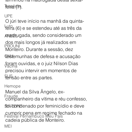
Tragédia
feira (7).
UPE
O júri teve início na manhã da quinta-
Luto
feira (6) e se estendeu até as três da 
madrugada, sendo considerado um 
ANEEL
dos mais longos já realizados em 
PROUNI
Monteiro. Durante a sessão, dez 
CNU
testemunhas de defesa e acusação 
foram ouvidas, e o juiz Nilson Dias 
Vacina
precisou intervir em momentos de 
SUS
tensão entre as partes.
Hemope
Manuel da Silva Ângelo, ex-
Fraude
companheiro da vítima e réu confesso, 
foi condenado por feminicídio e deve 
SINTEPE
cumprir pena em regime fechado na 
Festival Pernambuco Meu País
cadeia pública de Monteiro.
MEI