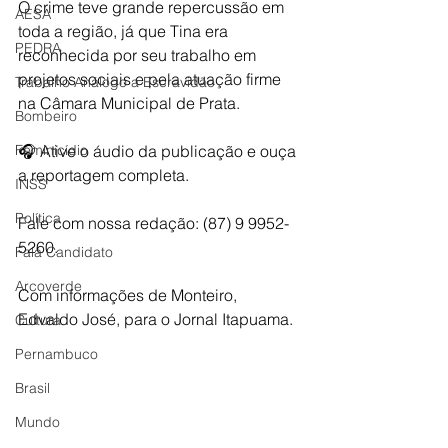
O crime teve grande repercussão em 
AESA
toda a região, já que Tina era 
PEDRA
reconhecida por seu trabalho em 
projetos sociais e pela atuação firme 
Trabalho Análogo a Escravidão
na Câmara Municipal de Prata.
Bombeiro
Feminicídio
🎧 Ative o áudio da publicação e ouça 
a reportagem completa.
INSS
Política
Fale com nossa redação: (87) 9 9952-
5260.
Fala Candidato
Arcoverde
Com informações de Monteiro, 
Edvaldo José, para o Jornal Itapuama.
Cultura
Pernambuco
Brasil
Mundo