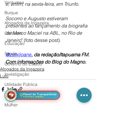
Venturosa
e, enfim, na sexta-feira, em Triunfo.
Buíque
Socorro e Augusto estiveram 
Afogados da Ingazeira
presentes ao lançamento da biografia 
de Marco Maciel na ABL, no Rio de 
Obituário
Janeiro
" (foto desse post).
Educação
Saúde
@zalxijoane
, da redação/Itapuama FM.
Com informações do Blog do Magno.
Governo do Estado
Afogados da Ingazeira
Investigação
Luto
Utilidade Pública
Teatro, Cinema & TV
Painel de Transparência
FESTEJOS JUNINOS
Mulher
Ver tudo
Posts Relacionados
Segurança
Sertânia