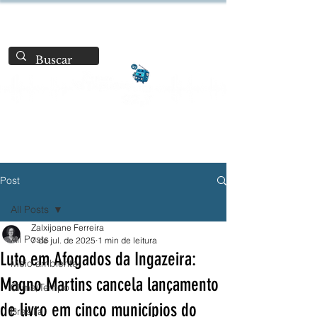
Post
All Posts
Zalxijoane Ferreira
All Posts
7 de jul. de 2025
1 min de leitura
Luto em Afogados da Ingazeira:
Meio ambiente
Magno Martins cancela lançamento
Clima/Tempo
de livro em cinco municípios do
Brasília