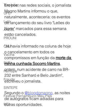
Em post nas redes sociais, o jornalista 
Tragédia
Magno Martins informou o que, 
UPE
naturalmente, aconteceria: os eventos 
Luto
de lançamento do seu livro "Leões do 
Norte" marcados para essa semana 
ANEEL
estão cancelados.
PROUNI
"Já havia informado na coluna de hoje 
CNU
o cancelamento em todos os 
Vacina
compromissos em função da 
morte da 
SUS
minha cunhada Socorro Martins
, 
ontem, num acidente de carro na BR-
Hemope
232 entre Sanharó e Belo Jardim", 
Fraude
escreveu o jornalista.
SINTEPE
Segundo o 
@blogdomagno
, as noites 
Festival Pernambuco Meu País
de autógrafos ficam adiadas para 
outras oportunidades.
MEI