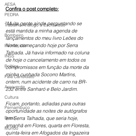
AESA
Confira o post completo:
PEDRA
"
Muita gente ainda perguntando se 
Trabalho Análogo a Escravidão
está mantida a minha agenda de 
Bombeiro
lançamentos do meu livro Leões do 
Norte, começando hoje por Serra 
Feminicídio
Talhada. Já havia informado na coluna 
INSS
de hoje o cancelamento em todos os 
Política
compromissos em função da morte da 
minha cunhada Socorro Martins, 
Fala Candidato
ontem, num acidente de carro na BR-
Arcoverde
232 entre Sanharó e Belo Jardim.
Cultura
Ficam, portanto, adiadas para outras 
Pernambuco
oportunidade as noites de autógrafos 
em Serra Talhada, que seria hoje, 
Brasil
amanhã em Flores, quarta em Floresta, 
Mundo
quinta-feira em Afogados da Ingazeira 