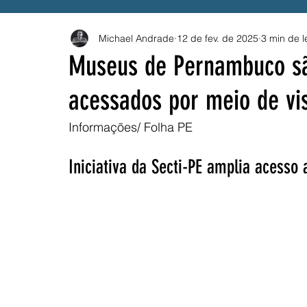
Michael Andrade
12 de fev. de 2025
3 min de l
Governo Federal
Emprego
Trânsito
B
Museus de Pernambuco sã
acessados por meio de vis
Solidariedade
Drogas
BETS
Compes
Informações/ Folha PE
ANEEL
PROUNI
CNU
Vacina
SU
Iniciativa da Secti-PE amplia acesso 
Festival Pernambuco Meu País
MEI
AES