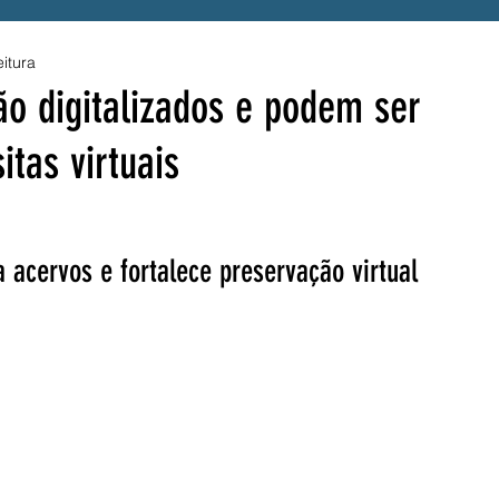
eitura
enefício
Alerta
Presidente Lula
o digitalizados e podem ser
itas virtuais
a
Acessibilidade
Tragédia
UPE
Luto
S
Hemope
Fraude
SINTEPE
a acervos e fortalece preservação virtual
A