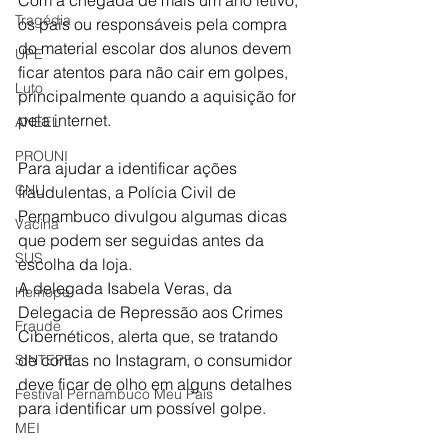
Com a chegada de mais um ano letivo, 
Tragédia
os pais ou responsáveis pela compra 
do material escolar dos alunos devem 
UPE
ficar atentos para não cair em golpes, 
Luto
principalmente quando a aquisição for 
pela internet.
ANEEL
PROUNI
Para ajudar a identificar ações 
CNU
fraudulentas, a Polícia Civil de 
Pernambuco divulgou algumas dicas 
Vacina
que podem ser seguidas antes da 
SUS
escolha da loja.
A delegada Isabela Veras, da 
Hemope
Delegacia de Repressão aos Crimes 
Fraude
Cibernéticos, alerta que, se tratando 
de contas no Instagram, o consumidor 
SINTEPE
deve ficar de olho em alguns detalhes 
Festival Pernambuco Meu País
para identificar um possível golpe.
MEI