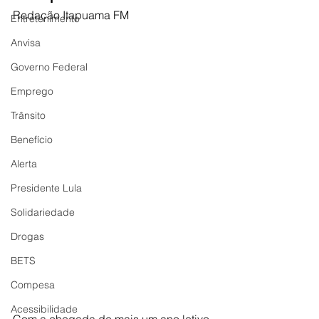
Redação Itapuama FM
Entretenimento
Anvisa
Governo Federal
Emprego
Trânsito
Benefício
Alerta
Presidente Lula
Solidariedade
Drogas
BETS
Compesa
Acessibilidade