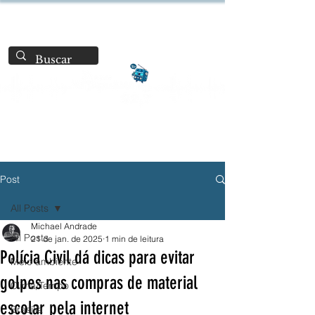
Post
All Posts
Michael Andrade
All Posts
21 de jan. de 2025
1 min de leitura
Polícia Civil dá dicas para evitar
Meio ambiente
golpes nas compras de material
Clima/Tempo
escolar pela internet
Brasília