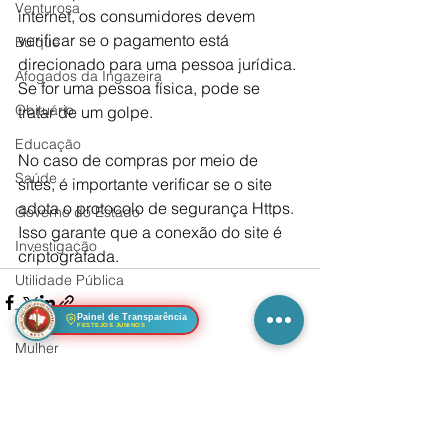
Venturosa
internet, os consumidores devem 
verificar se o pagamento está 
Buíque
direcionado para uma pessoa jurídica. 
Afogados da Ingazeira
Se for uma pessoa física, pode se 
Obituário
tratar de um golpe.
Educação
No caso de compras por meio de 
Saúde
sites, é importante verificar se o site 
adota o protocolo de segurança Https. 
Governo do Estado
Isso garante que a conexão do site é 
Investigação
criptografada.
Utilidade Pública
Teatro, Cinema & TV
Painel de Transparência
FESTEJOS JUNINOS
Mulher
Ver tudo
Posts Relacionados
Segurança
Sertânia