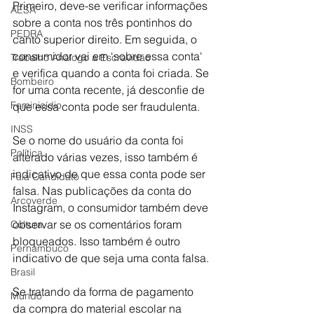
Primeiro, deve-se verificar informações 
AESA
sobre a conta nos três pontinhos do 
PEDRA
canto superior direito. Em seguida, o 
consumidor vai em ‘sobre essa conta' 
Trabalho Análogo a Escravidão
e verifica quando a conta foi criada. Se 
Bombeiro
for uma conta recente, já desconfie de 
Feminicídio
que essa conta pode ser fraudulenta.
INSS
Se o nome do usuário da conta foi 
Política
alterado várias vezes, isso também é 
indicativo de que essa conta pode ser 
Fala Candidato
falsa. Nas publicações da conta do 
Arcoverde
Instagram, o consumidor também deve 
observar se os comentários foram 
Cultura
bloqueados. Isso também é outro 
Pernambuco
indicativo de que seja uma conta falsa.
Brasil
Se tratando da forma de pagamento 
Mundo
da compra do material escolar na 