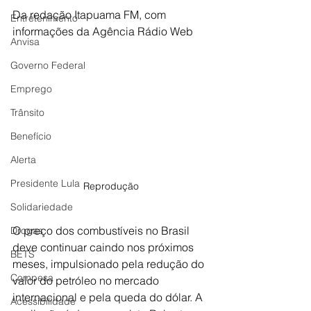
Da redação Itapuama FM, com 
Entretenimento
informações da Agência Rádio Web
Anvisa
Governo Federal
Emprego
Trânsito
Benefício
Alerta
Presidente Lula
Reprodução
Solidariedade
O preço dos combustíveis no Brasil 
Drogas
deve continuar caindo nos próximos 
BETS
meses, impulsionado pela redução do 
Compesa
valor do petróleo no mercado 
internacional e pela queda do dólar. A 
Acessibilidade