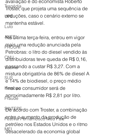
avaliação é do economista Roberto 
Tragédia
Troster, que projeta uma sequência de 
reduções, caso o cenário externo se 
UPE
mantenha estável.
Luto
ANEEL
Na última terça-feira, entrou em vigor 
mais uma redução anunciada pela 
PROUNI
Petrobras: o litro do diesel vendido às 
CNU
distribuidoras teve queda de R$ 0,16, 
passando a custar R$ 3,27. Com a 
Vacina
mistura obrigatória de 86% de diesel A 
SUS
e 14% de biodiesel, o preço médio 
final ao consumidor será de 
Hemope
aproximadamente R$ 2,81 por litro.
Fraude
SINTEPE
De acordo com Troster, a combinação 
entre o aumento da produção de 
Festival Pernambuco Meu País
petróleo nos Estados Unidos e o ritmo 
MEI
desacelerado da economia global 