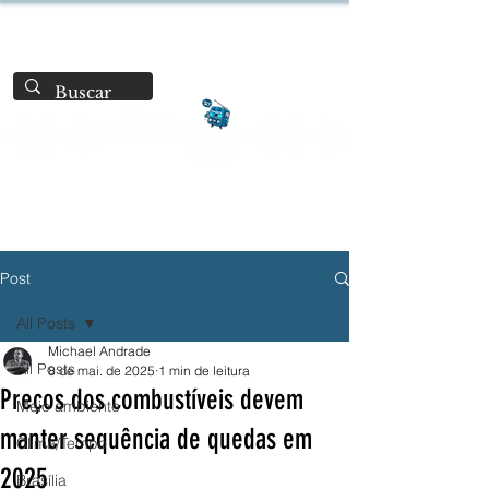
Post
All Posts
Michael Andrade
All Posts
8 de mai. de 2025
1 min de leitura
Preços dos combustíveis devem
Meio ambiente
manter sequência de quedas em
Clima/Tempo
2025
Brasília