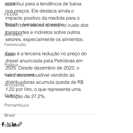
contribui para a tendência de baixa 
AESA
nos preços. Ele destaca ainda o 
PEDRA
impacto positivo da medida para o 
Trabalho Análogo a Escravidão
Brasil, com efeitos diretos no custo dos 
transportes e indiretos sobre outros 
Bombeiro
setores, especialmente os alimentos.
Feminicídio
Essa é a terceira redução no preço do 
INSS
diesel anunciada pela Petrobras em 
Política
2025. Desde dezembro de 2022, o 
valor do combustível vendido às 
Fala Candidato
distribuidoras acumula queda de R$ 
Arcoverde
1,22 por litro, o que representa uma 
Cultura
redução de 27,2%.
Pernambuco
Brasil
Mundo