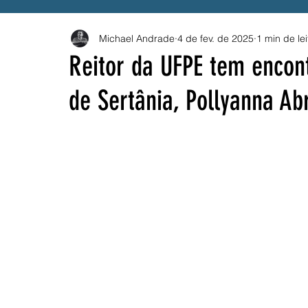
Michael Andrade
4 de fev. de 2025
1 min de lei
Governo Federal
Emprego
Trânsito
B
Reitor da UFPE tem encon
de Sertânia, Pollyanna Ab
Solidariedade
Drogas
BETS
Compes
ANEEL
PROUNI
CNU
Vacina
SU
Festival Pernambuco Meu País
MEI
AES