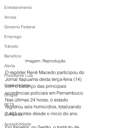
Entretenimento
Anvisa
Governo Federal
Emprego
Trânsito
Benefício
Imagem: Reprodução.
Alerta
O repórter Renê Macedo participou do 
Presidente Lula
Jornal Itapuama desta terça-feira (14) 
Solidariedade
com o balanço das principais 
ocorrências policiais em Pernambuco. 
Drogas
Nas últimas 24 horas, o estado 
BETS
registrou seis homicídios, totalizando 
2.463 mortes desde o início do ano.
Compesa
Acessibilidade
Em Itapetim, no Sertão, o Instituto de 