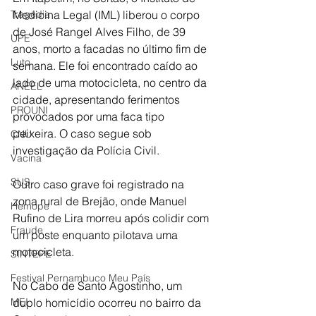
Tragédia
Medicina Legal (IML) liberou o corpo 
de José Rangel Alves Filho, de 39 
UPE
anos, morto a facadas no último fim de 
Luto
semana. Ele foi encontrado caído ao 
lado de uma motocicleta, no centro da 
ANEEL
cidade, apresentando ferimentos 
PROUNI
provocados por uma faca tipo 
peixeira. O caso segue sob 
CNU
investigação da Polícia Civil.
Vacina
SUS
Outro caso grave foi registrado na 
zona rural de Brejão, onde Manuel 
Hemope
Rufino de Lira morreu após colidir com 
Fraude
um poste enquanto pilotava uma 
motocicleta.
SINTEPE
Festival Pernambuco Meu País
No Cabo de Santo Agostinho, um 
MEI
duplo homicídio ocorreu no bairro da 