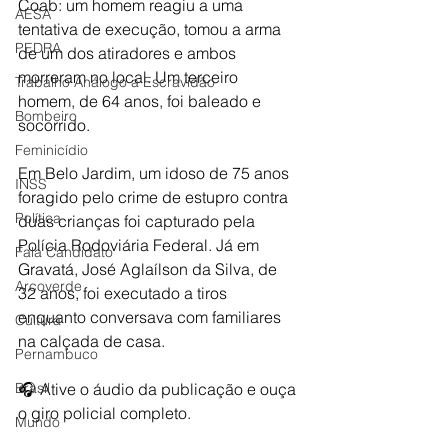
Coab: um homem reagiu a uma 
AESA
tentativa de execução, tomou a arma 
PEDRA
de um dos atiradores e ambos 
morreram no local. Um terceiro 
Trabalho Análogo a Escravidão
homem, de 64 anos, foi baleado e 
Bombeiro
socorrido.
Feminicídio
Em Belo Jardim, um idoso de 75 anos 
INSS
foragido pelo crime de estupro contra 
Política
duas crianças foi capturado pela 
Polícia Rodoviária Federal. Já em 
Fala Candidato
Gravatá, José Aglaílson da Silva, de 
Arcoverde
32 anos, foi executado a tiros 
enquanto conversava com familiares 
Cultura
na calçada de casa.
Pernambuco
Brasil
🎧 Ative o áudio da publicação e ouça 
o giro policial completo.
Mundo