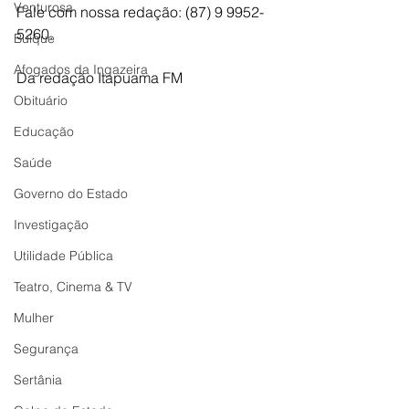
Venturosa
Fale com nossa redação: (87) 9 9952-
5260.
Buíque
Afogados da Ingazeira
Da redação Itapuama FM  
Obituário
Educação
Saúde
Governo do Estado
Investigação
Utilidade Pública
Teatro, Cinema & TV
Mulher
Segurança
Sertânia