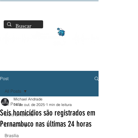
Post
All Posts
Michael Andrade
All Posts
14 de out. de 2025
1 min de leitura
Seis homicídios são registrados em
Meio ambiente
Pernambuco nas últimas 24 horas
Clima/Tempo
Brasília