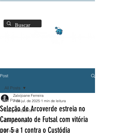
Post
All Posts
Zalxijoane Ferreira
All Posts
7 de jul. de 2025
1 min de leitura
Seleção de Arcoverde estreia no
Meio ambiente
Campeonato de Futsal com vitória
Clima/Tempo
por 5 a 1 contra o Custódia
Brasília