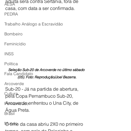
adulta será contra Sertânia, fora de 
AESA
casa, com data a ser confirmada.
PEDRA
Trabalho Análogo a Escravidão
Bombeiro
Feminicídio
INSS
Política
Seleção Sub-20 de Arcoverde no último sábado 
Fala Candidato
(05). Foto: Reprodução/Joel Bezerra.
Arcoverde
Sub-20 - Já na partida de abertura, 
Cultura
pela Copa Pernambuco Sub-20, 
Arcoverde enfrentou o Una City, de 
Pernambuco
Água Preta.
Brasil
Mundo
O time da casa abriu 2X0 no primeiro 