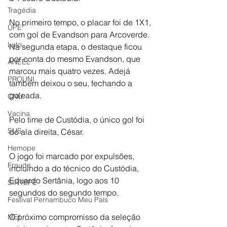
Tragédia
No primeiro tempo, o placar foi de 1X1, 
UPE
com gol de Evandson para Arcoverde. 
Luto
Na segunda etapa, o destaque ficou 
por conta do mesmo Evandson, que 
ANEEL
marcou mais quatro vezes. Adejá 
PROUNI
também deixou o seu, fechando a 
goleada.
CNU
Vacina
Pelo time de Custódia, o único gol foi 
SUS
do ala direita, César.
Hemope
O jogo foi marcado por expulsões, 
Fraude
incluindo a do técnico do Custódia, 
Eduardo Sertânia, logo aos 10 
SINTEPE
segundos do segundo tempo.
Festival Pernambuco Meu País
O próximo compromisso da seleção 
MEI