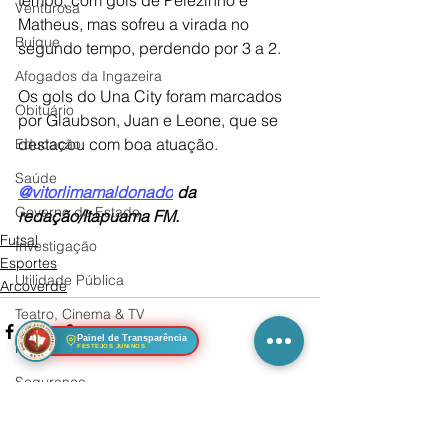
tempo, com gols de Pelezinho e 
Venturosa
Matheus, mas sofreu a virada no 
Buíque
segundo tempo, perdendo por 3 a 2.
Afogados da Ingazeira
Os gols do Una City foram marcados 
Obituário
por Glaubson, Juan e Leone, que se 
destacou com boa atuação.
Educação
Saúde
@vitorlimamaldonado
 da 
Governo do Estado
redação/Itapuama FM.
Futsal
Investigação
Esportes
Utilidade Pública
Arcoverde
Teatro, Cinema & TV
Painel de Transparência
Mulher
FESTEJOS JUNINOS
Segurança
Ver tudo
Posts Relacionados
Sertânia