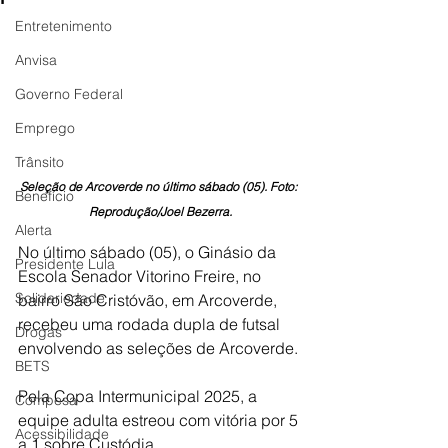
Entretenimento
Anvisa
Governo Federal
Emprego
Trânsito
Seleção de Arcoverde no último sábado (05). Foto: 
Benefício
Reprodução/Joel Bezerra.
Alerta
No último sábado (05), o Ginásio da 
Presidente Lula
Escola Senador Vitorino Freire, no 
Solidariedade
bairro São Cristóvão, em Arcoverde, 
recebeu uma rodada dupla de futsal 
Drogas
envolvendo as seleções de Arcoverde.
BETS
Pela Copa Intermunicipal 2025, a 
Compesa
equipe adulta estreou com vitória por 5 
Acessibilidade
a 1 sobre Custódia.