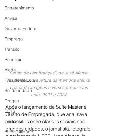
Entretenimento
Anvisa
Governo Federal
Emprego
Trânsito
Benefício
Alerta
“Sertão de Lembranças”, de José Afonso 
Presidente Lula
Jr., propõe nova leitura da memória afetiva 
a partir de imagens e versos produzidos 
Solidariedade
entre 2021 e 2024
Drogas
Após o lançamento de Suíte Master e 
BETS
Quarto de Empregada, que analisava 
as tensões entre classes sociais nas 
Compesa
grandes cidades, o jornalista, fotógrafo 
Acessibilidade