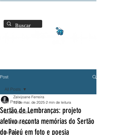
Post
All Posts
Zalxijoane Ferreira
All Posts
13 de mai. de 2025
2 min de leitura
Sertão de Lembranças: projeto
Meio ambiente
afetivo reconta memórias do Sertão
Clima/Tempo
do Pajeú em foto e poesia
Brasília