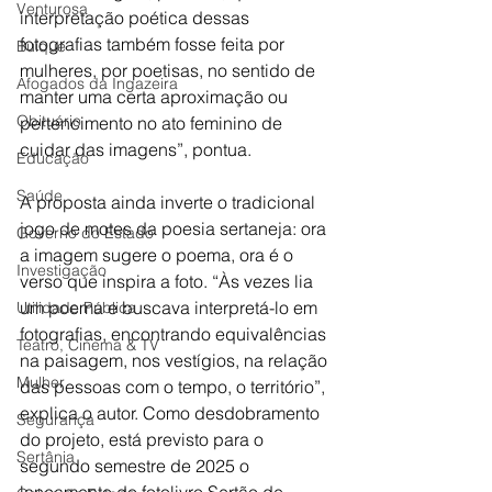
Venturosa
interpretação poética dessas 
fotografias também fosse feita por 
Buíque
mulheres, por poetisas, no sentido de 
Afogados da Ingazeira
manter uma certa aproximação ou 
Obituário
pertencimento no ato feminino de 
cuidar das imagens”, pontua.
Educação
Saúde
A proposta ainda inverte o tradicional 
jogo de motes da poesia sertaneja: ora 
Governo do Estado
a imagem sugere o poema, ora é o 
Investigação
verso que inspira a foto. “Às vezes lia 
um poema e buscava interpretá-lo em 
Utilidade Pública
fotografias, encontrando equivalências 
Teatro, Cinema & TV
na paisagem, nos vestígios, na relação 
Mulher
das pessoas com o tempo, o território”, 
explica o autor. Como desdobramento 
Segurança
do projeto, está previsto para o 
Sertânia
segundo semestre de 2025 o 