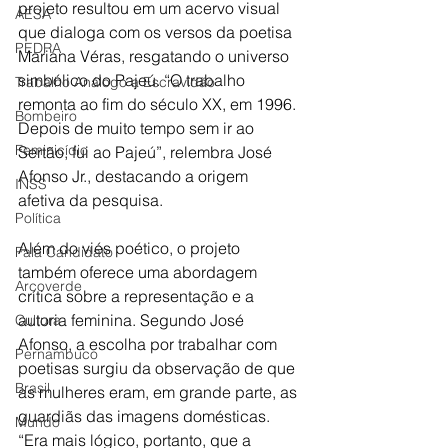
projeto resultou em um acervo visual 
AESA
que dialoga com os versos da poetisa 
PEDRA
Mariana Véras, resgatando o universo 
simbólico do Pajeú. “O trabalho 
Trabalho Análogo a Escravidão
remonta ao fim do século XX, em 1996. 
Bombeiro
Depois de muito tempo sem ir ao 
Feminicídio
Sertão, fui ao Pajeú”, relembra José 
Afonso Jr., destacando a origem 
INSS
afetiva da pesquisa.
Política
Além do viés poético, o projeto 
Fala Candidato
também oferece uma abordagem 
Arcoverde
crítica sobre a representação e a 
autoria feminina. Segundo José 
Cultura
Afonso, a escolha por trabalhar com 
Pernambuco
poetisas surgiu da observação de que 
Brasil
as mulheres eram, em grande parte, as 
guardiãs das imagens domésticas. 
Mundo
“Era mais lógico, portanto, que a 