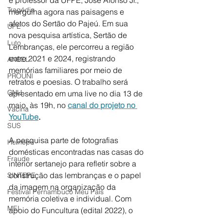
e professor da UFPE, José Afonso Jr., 
Tragédia
mergulha agora nas paisagens e 
afetos do Sertão do Pajeú. Em sua 
UPE
nova pesquisa artística, Sertão de 
Luto
Lembranças, ele percorreu a região 
entre 2021 e 2024, registrando 
ANEEL
memórias familiares por meio de 
PROUNI
retratos e poesias. O trabalho será 
CNU
apresentado em uma live no dia 13 de 
maio, às 19h, no
canal do projeto no 
Vacina
YouTube
.
SUS
A pesquisa parte de fotografias 
Hemope
domésticas encontradas nas casas do 
Fraude
interior sertanejo para refletir sobre a 
construção das lembranças e o papel 
SINTEPE
da imagem na organização da 
Festival Pernambuco Meu País
memória coletiva e individual. Com 
MEI
apoio do Funcultura (edital 2022), o 