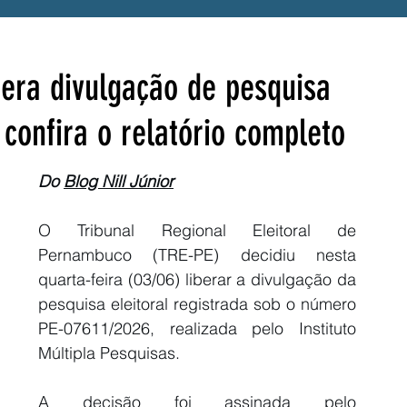
enefício
Alerta
Presidente Lula
bera divulgação de pesquisa
confira o relatório completo
a
Acessibilidade
Tragédia
UPE
Luto
Do 
Blog Nill Júnior
S
Hemope
Fraude
SINTEPE
O Tribunal Regional Eleitoral de 
Pernambuco (TRE-PE) decidiu nesta 
A
quarta-feira (03/06) liberar a divulgação da 
pesquisa eleitoral registrada sob o número 
PE-07611/2026, realizada pelo Instituto 
Múltipla Pesquisas.
A decisão foi assinada pelo 