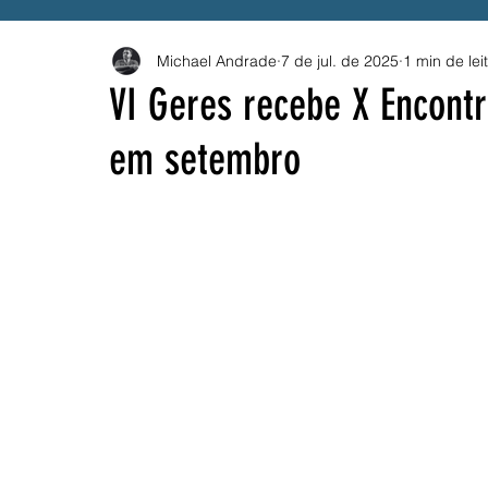
Michael Andrade
7 de jul. de 2025
1 min de lei
Governo Federal
Emprego
Trânsito
B
VI Geres recebe X Encont
em setembro
Solidariedade
Drogas
BETS
Compes
ANEEL
PROUNI
CNU
Vacina
SU
Festival Pernambuco Meu País
MEI
AES