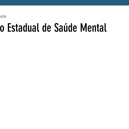
tura
enefício
Alerta
Presidente Lula
ro Estadual de Saúde Mental
a
Acessibilidade
Tragédia
UPE
Luto
S
Hemope
Fraude
SINTEPE
A