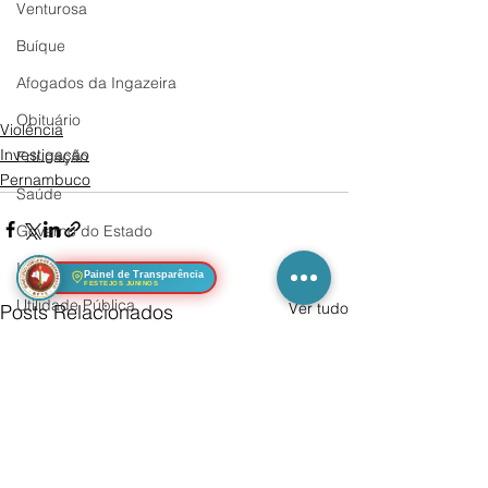
Venturosa
Buíque
Afogados da Ingazeira
Obituário
Violência
Investigação
Educação
Pernambuco
Saúde
Governo do Estado
Investigação
Painel de Transparência
FESTEJOS JUNINOS
Utilidade Pública
Ver tudo
Posts Relacionados
Teatro, Cinema & TV
Mulher
Segurança
Sertânia