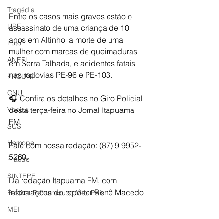
Tragédia
Entre os casos mais graves estão o 
UPE
assassinato de uma criança de 10 
anos em Altinho, a morte de uma 
Luto
mulher com marcas de queimaduras 
ANEEL
em Serra Talhada, e acidentes fatais 
nas rodovias PE-96 e PE-103.
PROUNI
CNU
🎧 Confira os detalhes no Giro Policial 
Vacina
desta terça-feira no Jornal Itapuama 
FM.
SUS
Hemope
Fale com nossa redação: (87) 9 9952-
5260.
Fraude
SINTEPE
Da redação Itapuama FM, com 
informações do repórter Renê Macedo
Festival Pernambuco Meu País
MEI