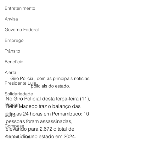
Entretenimento
Anvisa
Governo Federal
Emprego
Trânsito
Benefício
Alerta
Giro Policial, com as principais notícias 
Presidente Lula
policiais do estado.
Solidariedade
No Giro Policial desta terça-feira (11), 
Drogas
Renê Macedo traz o balanço das 
últimas 24 horas em Pernambuco: 10 
BETS
pessoas foram assassinadas, 
Compesa
elevando para 2.672 o total de 
homicídios no estado em 2024.
Acessibilidade