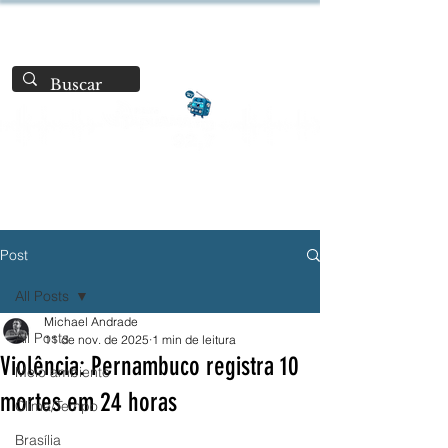
Post
All Posts
Michael Andrade
All Posts
11 de nov. de 2025
1 min de leitura
Violência: Pernambuco registra 10
Meio ambiente
mortes em 24 horas
Clima/Tempo
Brasília