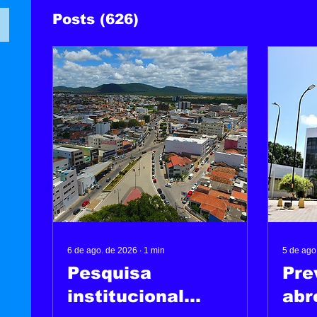
Posts
(626)
6 de ago. de 2026
∙
1
min
5 de ago
Pesquisa
Pre
institucional
abr