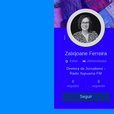
Mais ações
Zalxijoane Ferreira
Editor
Administrador
Diretora de Jornalismo -
Rádio Itapuama FM
0
0
seguidor
seguindo
Seguir