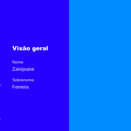
Visão geral
Nome
Zalxijoane
Sobrenome
, 
Ferreira
 