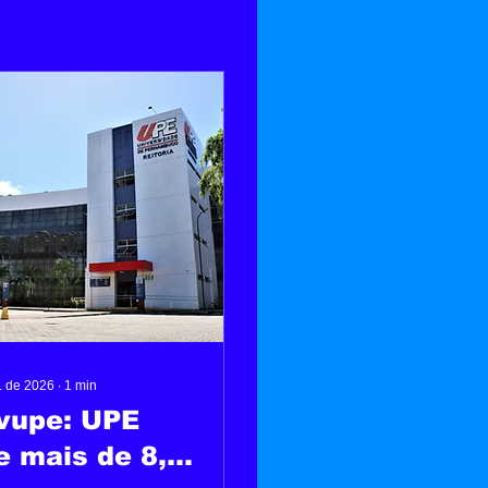
. de 2026
∙
1
min
vupe: UPE
e mais de 8,4