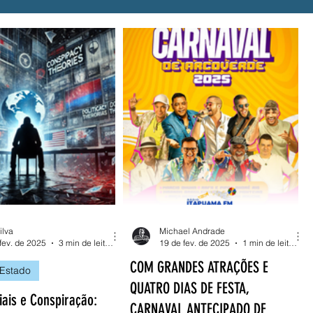
Tragédia
UPE
Luto
ANEEL
 Meu País
MEI
AESA
ilva
Michael Andrade
fev. de 2025
3 min de leitura
19 de fev. de 2025
1 min de leitura
COM GRANDES ATRAÇÕES E
 Estado
QUATRO DIAS DE FESTA,
iais e Conspiração:
CARNAVAL ANTECIPADO DE