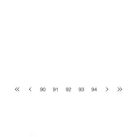
90
91
92
93
94
SIGA N
Baixe nosso App