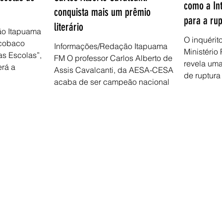
como a Int
conquista mais um prêmio
para a ru
literário
ão Itapuama
O inquérit
acobaco
Informações/Redação Itapuama
Ministério
s Escolas”, a
FM O professor Carlos Alberto de
revela uma
erá a
Assis Cavalcanti, da AESA-CESA,
de ruptura
acaba de ser campeão nacional
na categoria...