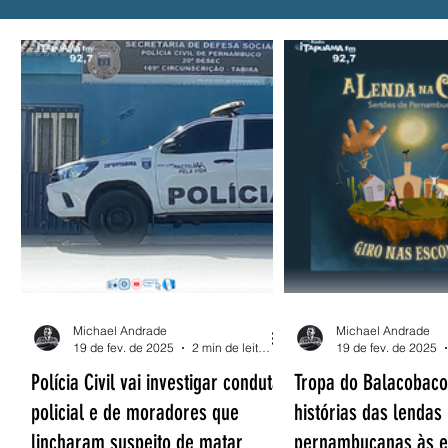
Alerta
Presidente Lula
Solidariedade
PROUNI
CNU
Vacina
SUS
Hemo
Michael Andrade
Michael Andrade
19 de fev. de 2025
2 min de leitura
19 de fev. de 2025
Polícia Civil vai investigar conduta
Tropa do Balacobaco
policial e de moradores que
histórias das lendas
lincharam suspeito de matar
pernambucanas às e