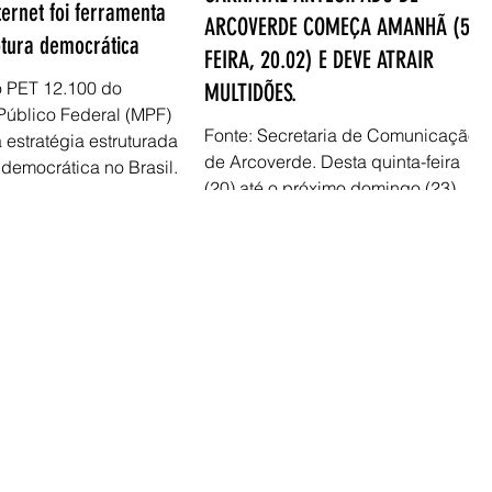
ernet foi ferramenta
ARCOVERDE COMEÇA AMANHÃ (5ª
ptura democrática
FEIRA, 20.02) E DEVE ATRAIR
o PET 12.100 do
MULTIDÕES.
 Público Federal (MPF)
Fonte: Secretaria de Comunicação
 estratégia estruturada
de Arcoverde. Desta quinta-feira
 democrática no Brasil.
(20) até o próximo domingo (23),
Arcoverde vai viver um momento
único...