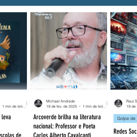
Drogas
BETS
Compesa
Acessibilidade
pe
Fraude
SINTEPE
Festival Pernambuco
Michael Andrade
Raul S
1 min de leitura
19 de fev. de 2025
1 min de leitura
19 de 
 leva
Arcoverde brilha na literatura
Golpe de
nacional: Professor e Poeta
Redes Soc
scolas de
Carlos Alberto Cavalcanti