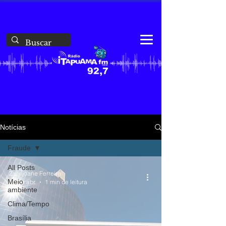
Notícias
Fraude
All Posts
Zalxijoane Ferreira
Meio
29 de abr.
1 min de leitura
ambiente
Clima/Tempo
Brasília