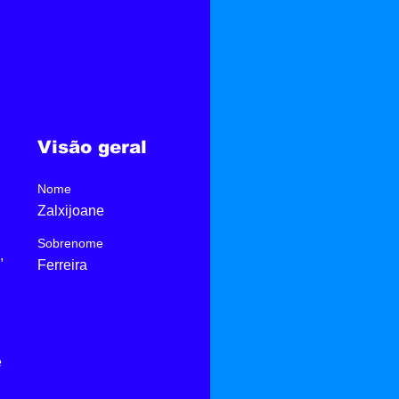
Visão geral
Nome
Zalxijoane
Sobrenome
, 
Ferreira
 