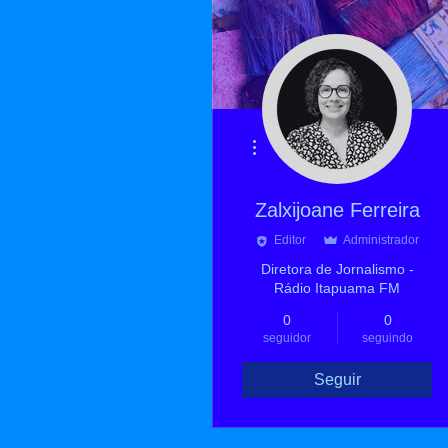
Mais ações
Zalxijoane Ferreira
Editor
Administrador
Diretora de Jornalismo -
Rádio Itapuama FM
0
0
seguidor
seguindo
Seguir