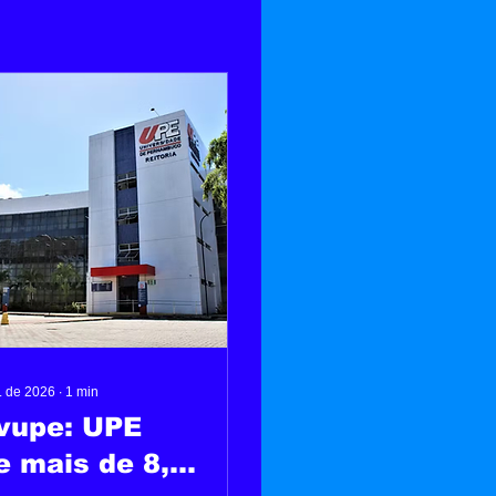
. de 2026
∙
1
min
vupe: UPE
e mais de 8,4