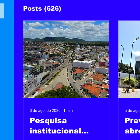
Posts
(626)
6 de ago. de 2026
∙
1
min
5 de ago
Pesquisa
Pre
institucional
abr