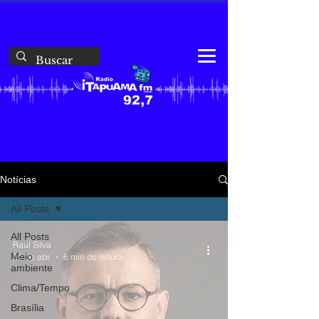
Notícias
All Posts
All Posts
Raul Silva
Meio
21 de abr.
6 min de leitura
ambiente
Clima/Tempo
Brasília