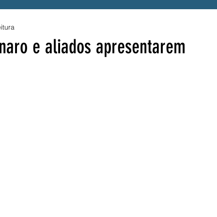
itura
enefício
Alerta
Presidente Lula
naro e aliados apresentarem
a
Acessibilidade
Tragédia
UPE
Luto
S
Hemope
Fraude
SINTEPE
A