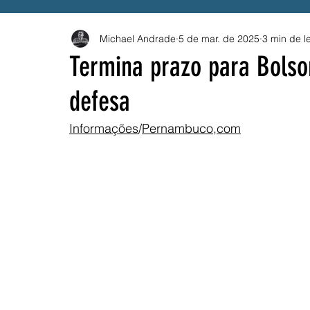
Michael Andrade
5 de mar. de 2025
3 min de le
Governo Federal
Emprego
Trânsito
B
Termina prazo para Bolso
defesa
Solidariedade
Drogas
BETS
Compes
Informações
/
Pernambuco,com
ANEEL
PROUNI
CNU
Vacina
SU
Festival Pernambuco Meu País
MEI
AES