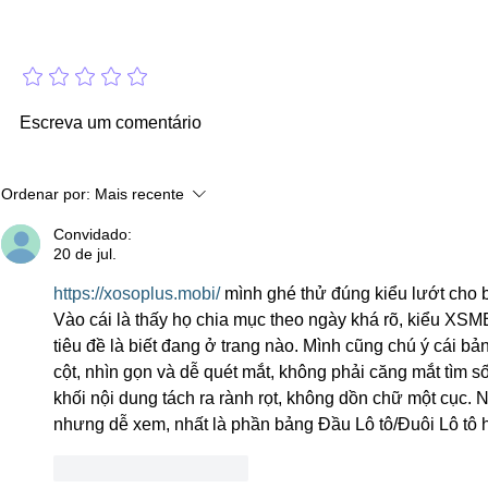
Adicione uma avaliação
Pesquisa institucional inédita sobre
Prevupe: UPE abr
Escreva um comentário
Câmara de Arcoverde será divulgada
em curso pré-ves
com exclusividade pela Itapuama FM
inscrever
neste sábado (08)
Ordenar por:
Mais recente
Convidado:
20 de jul.
https://xosoplus.mobi/
 mình ghé thử đúng kiểu lướt cho bi
Vào cái là thấy họ chia mục theo ngày khá rõ, kiểu XSMB
tiêu đề là biết đang ở trang nào. Mình cũng chú ý cái bả
cột, nhìn gọn và dễ quét mắt, không phải căng mắt tìm s
khối nội dung tách ra rành rọt, không dồn chữ một cục.
nhưng dễ xem, nhất là phần bảng Đầu Lô tô/Đuôi Lô tô hi
Curtir
Responder