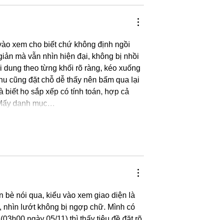
 vào xem cho biết chứ không định ngồi 
 giản mà vẫn nhìn hiện đại, không bị nhồi 
 dung theo từng khối rõ ràng, kéo xuống 
enu cũng đặt chỗ dễ thấy nên bấm qua lại 
à biết họ sắp xếp có tính toán, hợp cả 
. Mấy danh mục…
n bè nói qua, kiểu vào xem giao diện là 
, nhìn lướt không bị ngợp chữ. Mình có 
03h00 ngày 05/11) thì thấy tiêu đề đặt rõ 