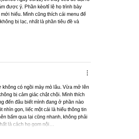
 được ý. Phần kèo/tỉ lệ họ trình bày 
 mới hiểu. Mình cũng thích cái menu để 
hông bị lạc, nhất là phần tiêu đề và 
hứ không có ngồi mày mò lâu. Vừa mở lên 
hông bị cảm giác chật chội. Mình thích 
ống đến đâu biết mình đang ở phần nào 
nhìn gọn, liếc một cái là hiểu thông tin 
nên bấm qua lại cũng nhanh, không phải 
 nhất là cách họ gom nội…