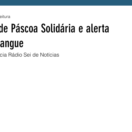
eitura
enefício
Alerta
Presidente Lula
e Páscoa Solidária e alerta
sangue
a
Acessibilidade
Tragédia
UPE
Luto
a Rádio Sei de Notícias 
S
Hemope
Fraude
SINTEPE
A