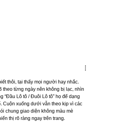
e mais de 8,4 mil vagas
Associação Astronômica de Arcoverde
tibular; saiba como se
organiza observação de impacto do
Falcon 9 na Lua; município é um dos
melhores locais para observação
ết thôi, tại thấy mọi người hay nhắc. 
 theo từng ngày nên không bị lạc, nhìn 
ng “Đầu Lô tô / Đuôi Lô tô” họ để dạng 
ố. Cuộn xuống dưới vẫn theo kịp vì các 
 Nói chung giao diện không màu mè 
ển thị rõ ràng ngay trên trang.