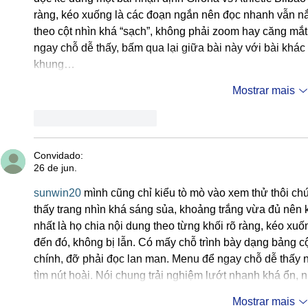
ràng, kéo xuống là các đoạn ngắn nên đọc nhanh vẫn nắm
theo cột nhìn khá “sạch”, không phải zoom hay căng mắt
ngay chỗ dễ thấy, bấm qua lại giữa bài này với bài khác k
khung…
Mostrar mais
Curtir
Responder
Convidado:
26 de jun.
sunwin20
 mình cũng chỉ kiểu tò mò vào xem thử thôi c
thấy trang nhìn khá sáng sủa, khoảng trắng vừa đủ nên k
nhất là họ chia nội dung theo từng khối rõ ràng, kéo xu
đến đó, không bị lẫn. Có mấy chỗ trình bày dạng bảng cột 
chính, đỡ phải đọc lan man. Menu để ngay chỗ dễ thấy 
tìm nút hoài. Nói chung trải nghiệm lướt nhanh khá ổn,
Mostrar mais