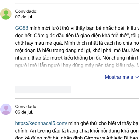
Convidado:
07 de jul.
GG88
 mình mới lướt thử vì thấy bạn bè nhắc hoài, kiểu
đọc hết. Cảm giác đầu tiên là giao diện khá “dễ thở”, tối
chữ hay màu mè quá. Mình thích nhất là cách họ chia nội
một đoạn là hiểu trang đang nói gì, khỏi phải mò lâu. M
nhanh, thao tác mượt kiểu không bị rối. Nói chung nhìn l
người mới lẫn người hay dùng mấy nền tảng kiểu này
Mostrar mais
Curtir
Responder
Convidado:
06 de jul.
https://keonhacai5.com/
 mình ghé thử cho biết vì thấy bạ
chính. Ấn tượng đầu là trang chia khối nội dung khá gọn
đọc ké đúng một bài nhận định Girona vs Athletic Bilbao (