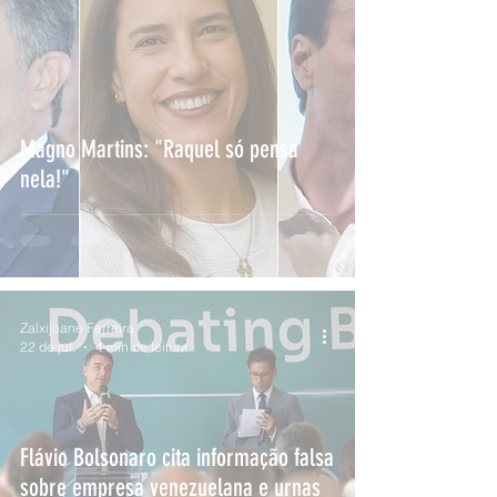
Magno Martins: "Raquel só pensa
nela!"
Zalxijoane Ferreira
22 de jul.
4 min de leitura
Flávio Bolsonaro cita informação falsa
sobre empresa venezuelana e urnas