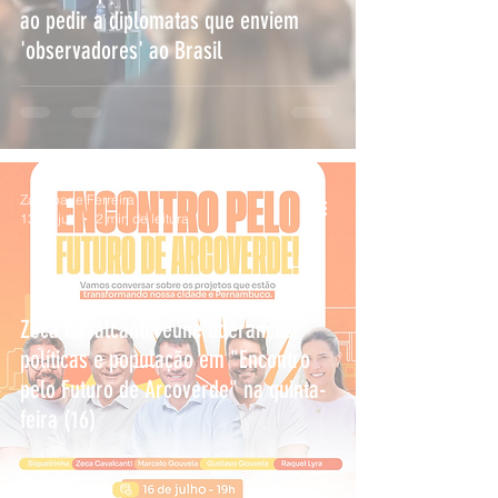
ao pedir a diplomatas que enviem
'observadores' ao Brasil
Zalxijoane Ferreira
13 de jul.
2 min de leitura
Zeca Cavalcanti reúne lideranças
políticas e população em "Encontro
pelo Futuro de Arcoverde" na quinta-
feira (16)