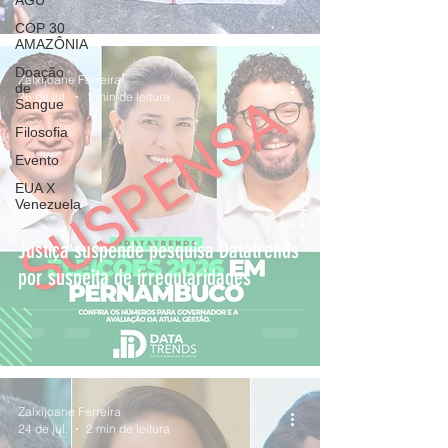
AGU
COP 30
AMAZÔNIA
Doação
Zalxijoane Ferreira
de
26 de jul.
1 min de leitura
Sangue
Filosofia
Evento
EUA X
Venezuela
Justiça suspende pesquisa Datatrends
por suspeita de irregularidades
Zalxijoane Ferreira
24 de jul.
2 min de leitura