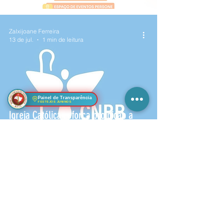
Zalxijoane Ferreira
13 de jul.
1 min de leitura
Painel de Transparência
FESTEJOS JUNINOS
Igreja Católica reforça proibição a
padres em campanhas eleitorais
Zalxijoane Ferreira
17 de jun.
1 min de leitura