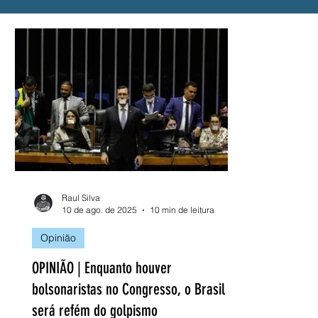
Alerta
Presidente Lula
Solidariedade
PROUNI
CNU
Vacina
SUS
Hemo
Raul Silva
10 de ago. de 2025
10 min de leitura
Opinião
OPINIÃO | Enquanto houver
bolsonaristas no Congresso, o Brasil
será refém do golpismo