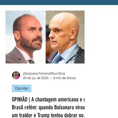
Alerta
Presidente Lula
Solidariedade
PROUNI
CNU
Vacina
SUS
Hemo
Zalxijoane Ferreira/Raul Silva
20 de jul. de 2025
6 min de leitura
Opinião
OPINIÃO | A chantagem americana e o
Brasil refém: quando Bolsonaro virou
um traidor e Trump tentou dobrar nossa