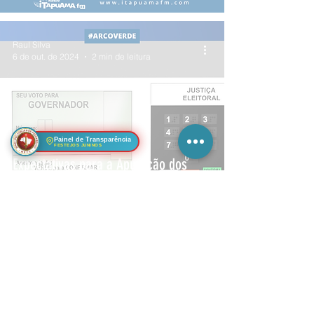
Raul Silva
6 de out. de 2024
2 min de leitura
Painel de Transparência
FESTEJOS JUNINOS
Expectativas para a Apuração dos
votos em Arcoverde
Raul Silva
6 de out. de 2024
2 min de leitura