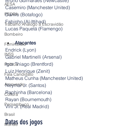
Bruno Guimarães (Newcastle)
AESA
Casemiro (Manchester United)
Danilo (Botafogo)
PEDRA
Fabinho (Al-Ittihad)
Trabalho Análogo a Escravidão
Lucas Paquetá (Flamengo)
Bombeiro
Atacantes
Feminicídio
Endrick (Lyon)
INSS
Gabriel Martinelli (Arsenal)
Igor Thiago (Brentford)
Política
Luiz Henrique (Zenit)
Fala Candidato
Matheus Cunha (Manchester United)
Arcoverde
Neymar Jr. (Santos)
Raphinha (Barcelona)
Cultura
Rayan (Bournemouth)
Pernambuco
Vini Jr. (Real Madrid)
Brasil
Datas dos jogos
Mundo