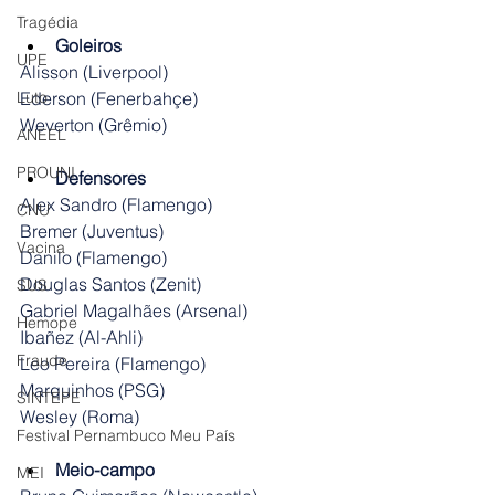
Tragédia
Goleiros
UPE
Alisson (Liverpool)
Ederson (Fenerbahçe)
Luto
Weverton (Grêmio)
ANEEL
PROUNI
Defensores
Alex Sandro (Flamengo)
CNU
Bremer (Juventus)
Vacina
Danilo (Flamengo)
Douglas Santos (Zenit)
SUS
Gabriel Magalhães (Arsenal)
Hemope
Ibañez (Al-Ahli)
Fraude
Leo Pereira (Flamengo)
Marquinhos (PSG)
SINTEPE
Wesley (Roma)
Festival Pernambuco Meu País
Meio-campo
MEI