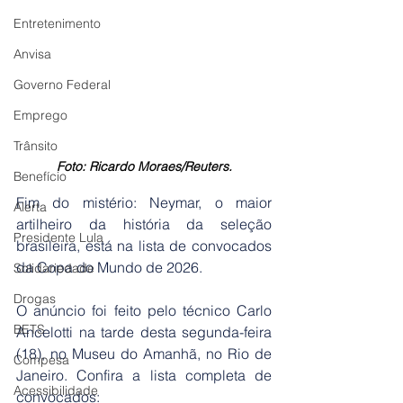
Entretenimento
Anvisa
Governo Federal
Emprego
Trânsito
Foto: Ricardo Moraes/Reuters.
Benefício
Fim do mistério: Neymar, o maior 
Alerta
artilheiro da história da seleção 
Presidente Lula
brasileira, está na lista de convocados 
da Copa do Mundo de 2026.
Solidariedade
Drogas
O anúncio foi feito pelo técnico Carlo 
BETS
Ancelotti na tarde desta segunda-feira 
(18), no Museu do Amanhã, no Rio de 
Compesa
Janeiro. Confira a lista completa de 
Acessibilidade
convocados: