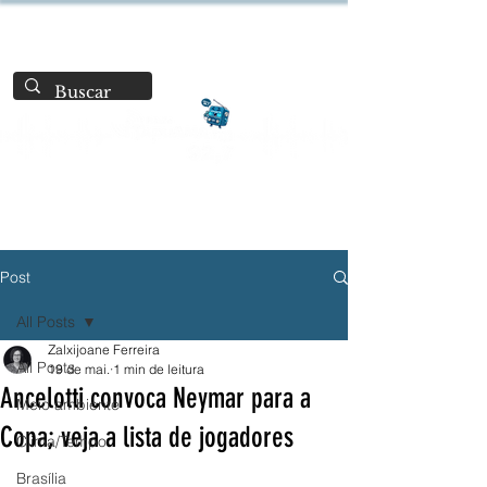
Post
All Posts
Zalxijoane Ferreira
All Posts
19 de mai.
1 min de leitura
Ancelotti convoca Neymar para a
Meio ambiente
Copa; veja a lista de jogadores
Clima/Tempo
Brasília