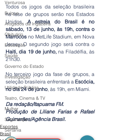
Venturosa
Todos os jogos da seleção brasileira 
Buíque
na fase de grupos serão nos Estados 
Unidos. 
A estreia do Brasil é no 
Afogados da Ingazeira
sábado, 13 de junho, às 19h,
contra o 
Obituário
Marrocos
 no MetLife Stadium, em Nova 
Jersey. O segundo jogo será contra o
Educação
Haiti, dia 19 de junho,
 na Filadélfia, às 
Saúde
21h30.
Governo do Estado
No terceiro jogo da fase de grupos, a 
Investigação
seleção brasileira enfrentará a 
Escócia, 
Utilidade Pública
no dia 24 de junho
, às 19h, em Miami.
Teatro, Cinema & TV
Da redação/Itapuama FM.
Mulher
Produção de Liliane Farias e Rafael 
Guimarães/Agência Brasil.
Segurança
Esportes
Sertânia
Brasil