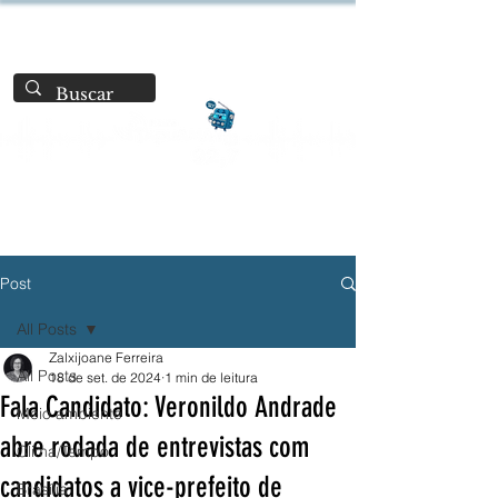
Post
All Posts
Zalxijoane Ferreira
All Posts
18 de set. de 2024
1 min de leitura
Fala Candidato: Veronildo Andrade
Meio ambiente
abre rodada de entrevistas com
Clima/Tempo
candidatos a vice-prefeito de
Brasília