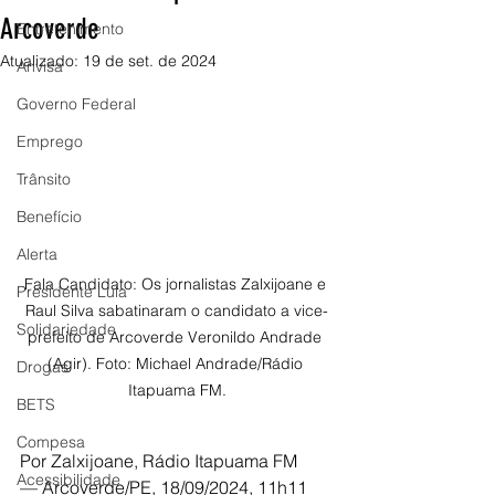
Arcoverde
Entretenimento
Atualizado:
19 de set. de 2024
Anvisa
Governo Federal
Emprego
Trânsito
Benefício
Alerta
Fala Candidato: Os jornalistas Zalxijoane e 
Presidente Lula
Raul Silva sabatinaram o candidato a vice-
Solidariedade
prefeito de Arcoverde Veronildo Andrade 
(Agir). Foto: Michael Andrade/Rádio 
Drogas
Itapuama FM.
BETS
Compesa
Por Zalxijoane, Rádio Itapuama FM
Acessibilidade
— Arcoverde/PE, 18/09/2024, 11h11