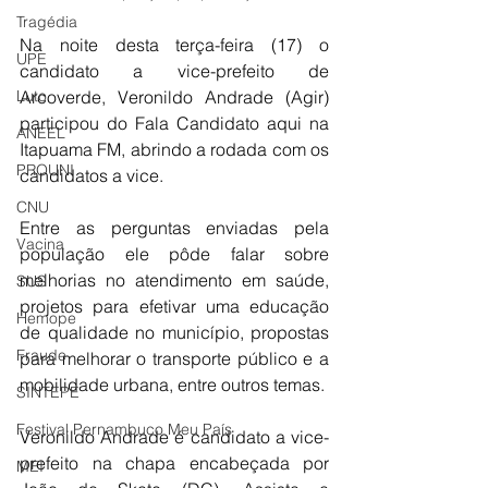
Tragédia
Na noite desta terça-feira (17) o 
UPE
candidato a vice-prefeito de 
Luto
Arcoverde, Veronildo Andrade (Agir) 
participou do Fala Candidato aqui na 
ANEEL
Itapuama FM, abrindo a rodada com os 
PROUNI
candidatos a vice.
CNU
Entre as perguntas enviadas pela 
Vacina
população ele pôde falar sobre 
melhorias no atendimento em saúde, 
SUS
projetos para efetivar uma educação 
Hemope
de qualidade no município, propostas 
Fraude
para melhorar o transporte público e a 
mobilidade urbana, entre outros temas.
SINTEPE
Festival Pernambuco Meu País
Veronildo Andrade é candidato a vice-
prefeito na chapa encabeçada por 
MEI