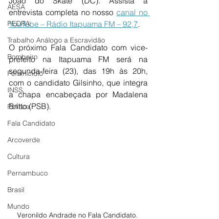
João do Skate (DC). Assista a 
AESA
entrevista completa no nosso 
canal no 
PEDRA
YouTube – Rádio Itapuama FM – 92,7
.
Trabalho Análogo a Escravidão
O próximo Fala Candidato com vice-
Bombeiro
prefeito na Itapuama FM será na 
segunda-feira (23), das 19h às 20h, 
Feminicídio
com o candidato Gilsinho, que integra 
INSS
a chapa encabeçada por Madalena 
Britto (PSB).
Política
Fala Candidato
Arcoverde
Cultura
Pernambuco
Brasil
Mundo
Veronildo Andrade no Fala Candidato. 