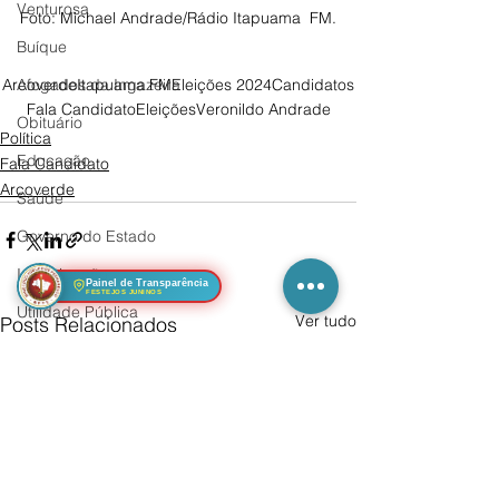
Venturosa
Foto: Michael Andrade/Rádio Itapuama  FM.
Buíque
Afogados da Ingazeira
Arcoverde
Itapuama FM
Eleições 2024
Candidatos
Fala Candidato
Eleições
Veronildo Andrade
Obituário
Política
Educação
Fala Candidato
Arcoverde
Saúde
Governo do Estado
Investigação
Painel de Transparência
FESTEJOS JUNINOS
Utilidade Pública
Ver tudo
Posts Relacionados
Teatro, Cinema & TV
Mulher
Segurança
Sertânia